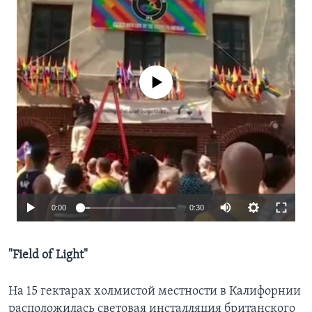
No media source currently available
0:00
0:30
"Field of Light"
На 15 гектарах холмистой местности в Калифорнии
расположилась световая инсталляция британского