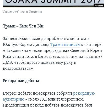
Learning English
Саммит G-20 в Японии
СОЦИАЛЬНЫЕ СЕТИ
Трамп – Ким Чен Ын
За несколько часов до прибытия с визитом в
Языки
Южную Корею Дональд
Трамп написал
в Твиттере:
«Находясь там, если председатель Северной Кореи
Ким увидит это, я бы встретился с ним на границе/
ДМЗ, чтобы просто пожать ему руку и
поздороваться»
Рекордные дебаты
Вторые дебаты демократов собрали
рекордную
аудиторию
- около 18,1 млн телезрителей.
Предыдущий рекорд дебатов демократов был