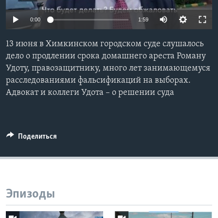
Learning English
0:00
1:59
СОЦИАЛЬНЫЕ СЕТИ
13 июня в Химкинском городском суде слушалось
дело о продлении срока домашнего ареста Роману
Удоту, правозащитнику, много лет занимающемуся
расследованиями фальсификаций на выборах.
Языки
Адвокат и коллеги Удота – о решении суда
Поделиться
Эпизоды