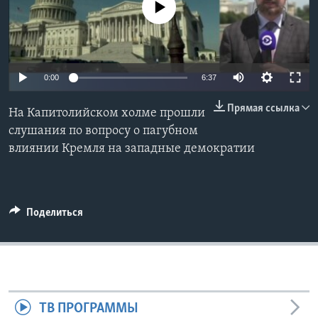
No media source currently available
Learning English
СОЦИАЛЬНЫЕ СЕТИ
0:00
6:37
Прямая ссылка
На Капитолийском холме прошли
Языки
слушания по вопросу о пагубном
влиянии Кремля на западные демократии
Поделиться
ТВ ПРОГРАММЫ