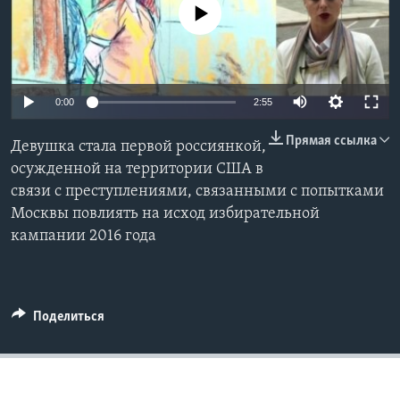
No media source currently available
Learning English
СОЦИАЛЬНЫЕ СЕТИ
0:00
2:55
Прямая ссылка
Девушка стала первой россиянкой,
Языки
осужденной на территории США в
связи с преступлениями, связанными с попытками
Москвы повлиять на исход избирательной
кампании 2016 года
Поделиться