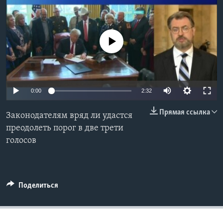
Learning English
No media source currently available
СОЦИАЛЬНЫЕ СЕТИ
Языки
0:00
2:32
Прямая ссылка
Законодателям вряд ли удастся
преодолеть порог в две трети
голосов
Поделиться