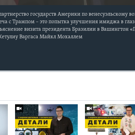
артнерство государств Америки по венесуэльскому воп
еча с Трампом – это попытка улучшения имиджа в глаз
зъяснение визита президента Бразилии в Вашингтон 
 Жетулиу Варгаса Майкл Мохаллем