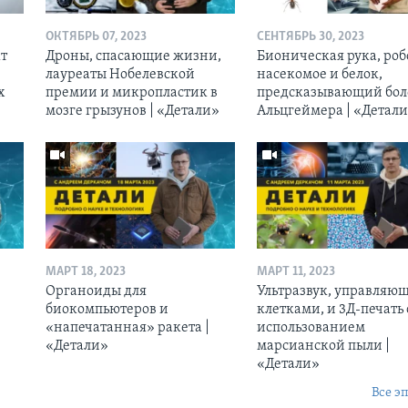
ОКТЯБРЬ 07, 2023
СЕНТЯБРЬ 30, 2023
кт
Дроны, спасающие жизни,
Бионическая рука, роб
лауреаты Нобелевской
насекомое и белок,
х
премии и микропластик в
предсказывающий бол
мозге грызунов | «Детали»
Альцгеймера | «Детал
МАРТ 18, 2023
МАРТ 11, 2023
Органоиды для
Ультразвук, управляю
биокомпьютеров и
клетками, и 3Д-печать 
«напечатанная» ракета |
использованием
«Детали»
марсианской пыли |
«Детали»
Все э