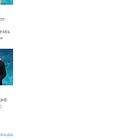
от-
езнь
и»
щий
c
пизоды