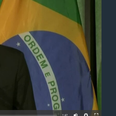
able
1:42