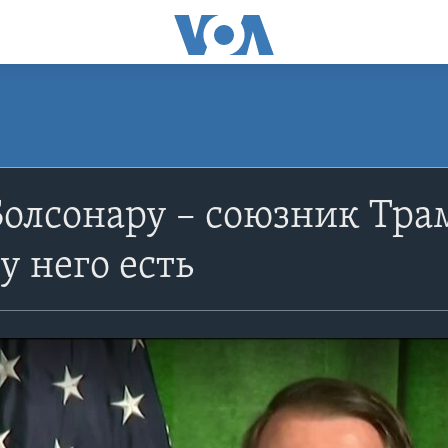
Болсонару – союзник Трам
у него есть