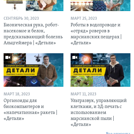
СЕНТЯБРЬ 30, 2023
МАРТ 25, 2023
Бионическая рука, робот-
Роботы в водопроводе и
насекомое и белок,
«отряд» роверов в
предсказывающий болезнь
марсианских пещерах |
Альцгеймера | «Детали»
«Детали»
МАРТ 18, 2023
МАРТ 11, 2023
Органоиды для
Ультразвук, управляющий
биокомпьютеров и
клетками, и 3Д-печать c
«напечатанная» ракета |
использованием
«Детали»
марсианской пыли |
«Детали»