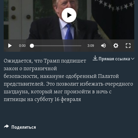
Learning English
No media source currently available
СОЦИАЛЬНЫЕ СЕТИ
0:00
3:09
Языки
Прямая ссылка
Ожидается, что Трамп подпишет
закон о пограничной
безопасности, накануне одобренный Палатой
представителей. Это позволит избежать очередного
шатдауна, который мог произойти в ночь с
пятницы на субботу 16 февраля
Поделиться