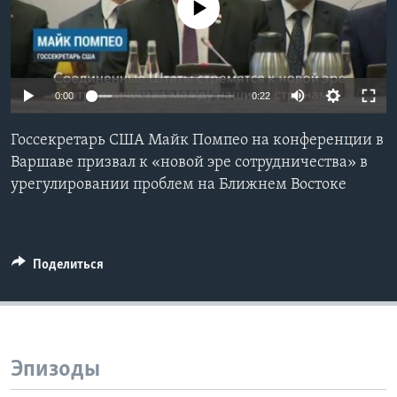
No media source currently available
Learning English
СОЦИАЛЬНЫЕ СЕТИ
0:00
0:22
Госсекретарь США Майк Помпео на конференции в
Языки
Варшаве призвал к «новой эре сотрудничества» в
урегулировании проблем на Ближнем Востоке
Поделиться
Эпизоды