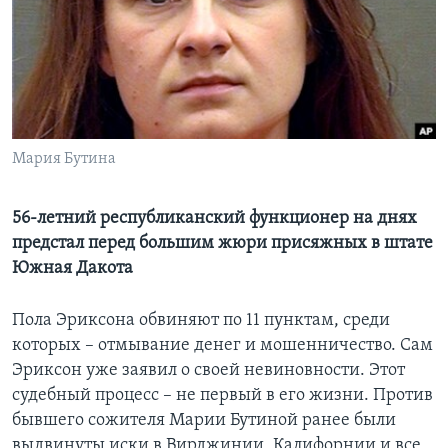
Learning English
СОЦИАЛЬНЫЕ СЕТИ
Мария Бутина
Языки
56-летний республиканский функционер на днях
предстал перед большим жюри присяжных в штате
Южная Дакота
Пола Эриксона обвиняют по 11 пунктам, среди
которых – отмывание денег и мошенничество. Сам
Эриксон уже заявил о своей невиновности. Этот
судебный процесс – не первый в его жизни. Против
бывшего сожителя Марии Бутиной ранее были
выдвинуты иски в Вирджинии, Калифорнии и все