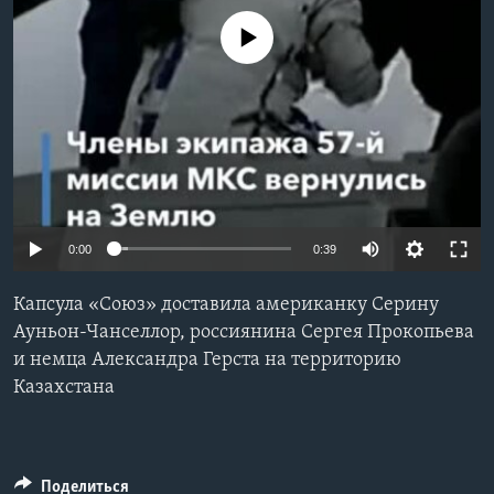
No media source currently available
Learning English
СОЦИАЛЬНЫЕ СЕТИ
Языки
0:00
0:39
Капсула «Союз» доставила американку Серину
Ауньон-Чанселлор, россиянина Сергея Прокопьева
и немца Александра Герста на территорию
Казахстана
Поделиться