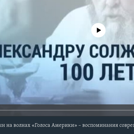
No media source currently avail
н на волнах «Голоса Америки» – воспоминания совр