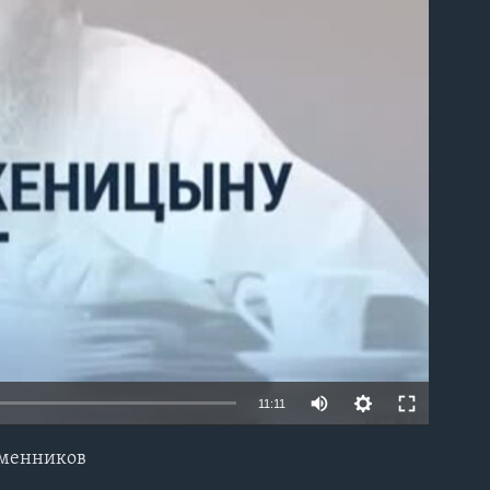
able
11:11
еменников
EMBED