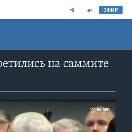
ЭФИР
ретились на саммите
EMBED