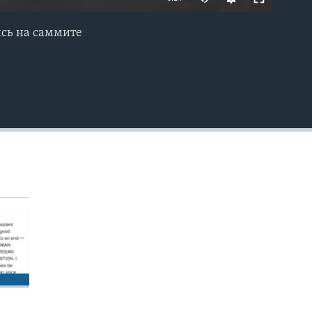
сь на саммите
EMBED