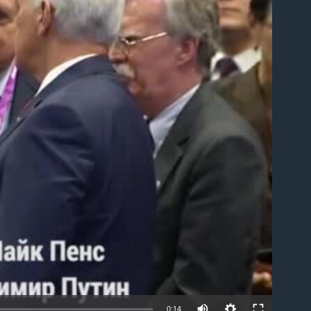
able
0:14