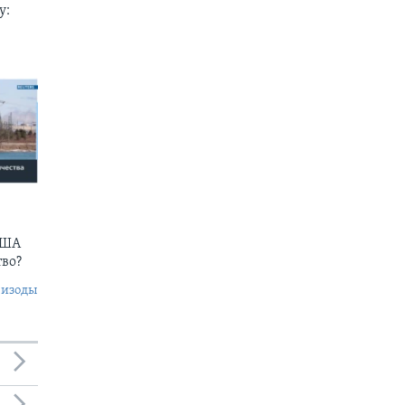
у:
США
тво?
пизоды