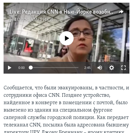
Live: Редакция CNN в Нью-Йорке возобновила работу
by
ГОЛОС АМЕРИКИ
No media source currently available
0:00
2:45
Сообщается, что были эвакуированы, в частности, и
сотрудники офиса CNN. Позднее устройство,
найденное в конверте в помещении с почтой, было
вывезено из здания на специальном фургоне
саперной службы городской полиции. Как передает
телеканал CNN, посылка была адресована бывшему
директору ЦРУ Джону Бреннану – ярому критику