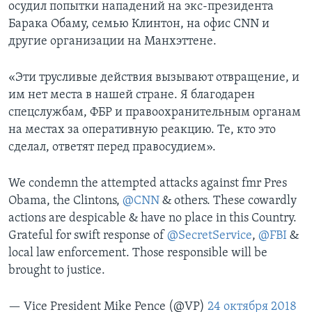
осудил попытки нападений на экс-президента
Барака Обаму, семью Клинтон, на офис CNN и
другие организации на Манхэттене.
«Эти трусливые действия вызывают отвращение, и
им нет места в нашей стране. Я благодарен
спецслужбам, ФБР и правоохранительным органам
на местах за оперативную реакцию. Те, кто это
сделал, ответят перед правосудием».
We condemn the attempted attacks against fmr Pres
Obama, the Clintons,
@CNN
& others. These cowardly
actions are despicable & have no place in this Country.
Grateful for swift response of
@SecretService
,
@FBI
&
local law enforcement. Those responsible will be
brought to justice.
— Vice President Mike Pence (@VP)
24 октября 2018