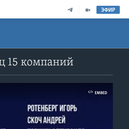
ЭФИР
ц 15 компаний
EMBED