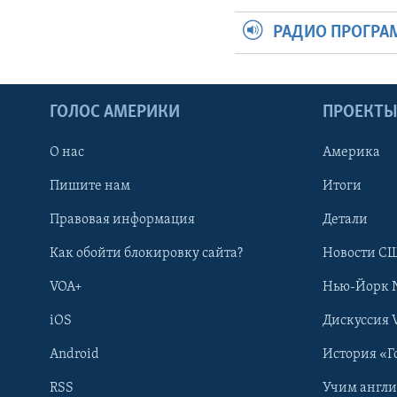
РАДИО ПРОГР
ГОЛОС АМЕРИКИ
ПРОЕКТ
О нас
Америка
Пишите нам
Итоги
Правовая информация
Детали
Как обойти блокировку сайта?
Новости СШ
VOA+
Нью-Йорк 
iOS
Дискуссия 
Android
История «Г
RSS
Учим англ