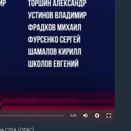
able
0:45
ов США (ОFAC)