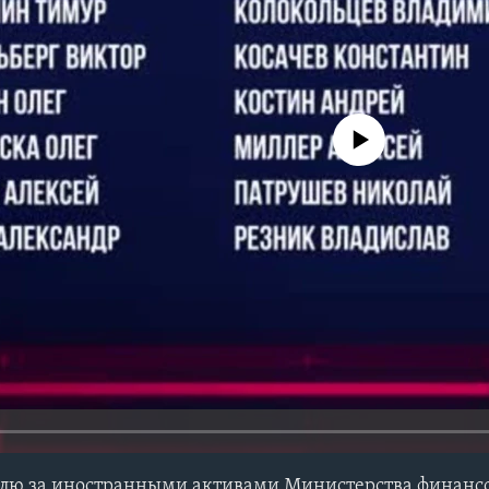
No media source currently avail
олю за иностранными активами Министерства финанс