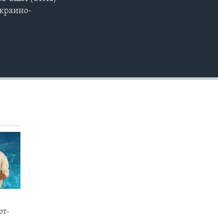
EMBED
украино-
от-