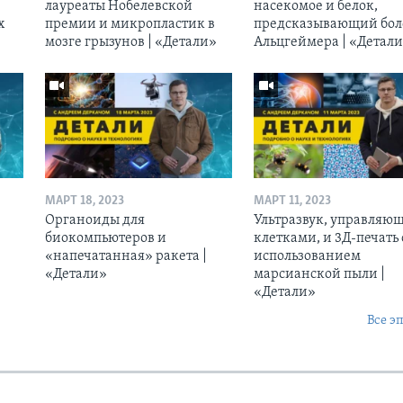
лауреаты Нобелевской
насекомое и белок,
х
премии и микропластик в
предсказывающий бол
мозге грызунов | «Детали»
Альцгеймера | «Детал
МАРТ 18, 2023
МАРТ 11, 2023
Органоиды для
Ультразвук, управляю
биокомпьютеров и
клетками, и 3Д-печать 
«напечатанная» ракета |
использованием
«Детали»
марсианской пыли |
«Детали»
Все э
Ы