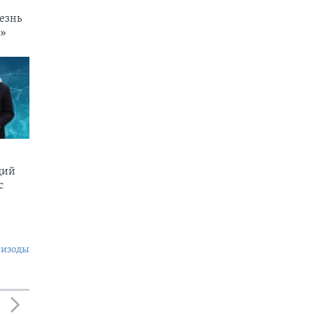
езнь
и»
щий
c
пизоды