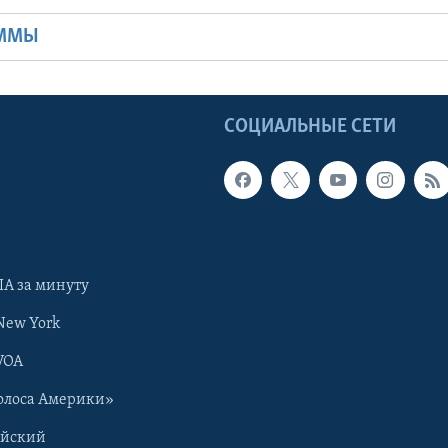
АММЫ
Ы
СОЦИАЛЬНЫЕ СЕТИ
А за минуту
New York
VOA
олоса Америки»
ийский