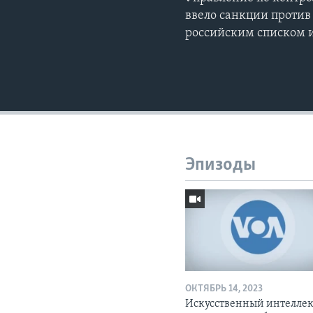
ввело санкции против
российским списком и
Эпизоды
ОКТЯБРЬ 14, 2023
Искусственный интелле