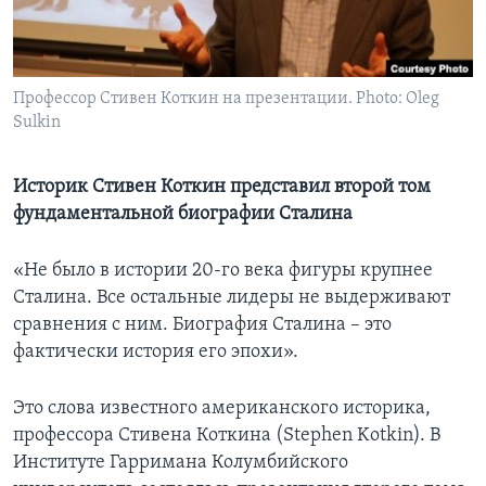
Learning English
СОЦИАЛЬНЫЕ СЕТИ
Профессор Стивен Коткин на презентации. Photo: Oleg
Sulkin
Историк Стивен Коткин представил второй том
Языки
фундаментальной биографии Сталина
«Не было в истории 20-го века фигуры крупнее
Сталина. Все остальные лидеры не выдерживают
сравнения с ним. Биография Сталина – это
фактически история его эпохи».
Это слова известного американского историка,
профессора Стивена Коткина (Stephen Kotkin). В
Институте Гарримана Колумбийского