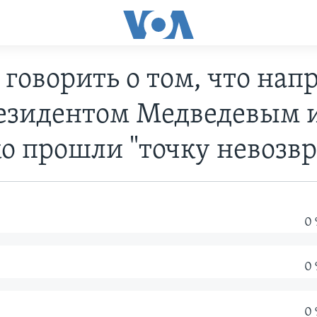
говорить о том, что на
езидентом Медведевым 
 прошли "точку невозвр
0
0
0