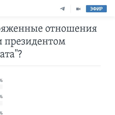
ЭФИР
пряженные отношения
и президентом
ата"?
 %
 %
 %