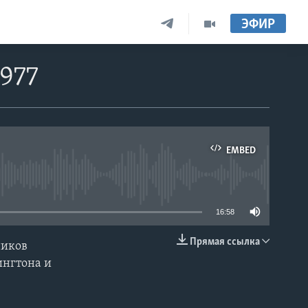
ЭФИР
977
EMBED
able
16:58
Прямая ссылка
ников
EMBED
ингтона и