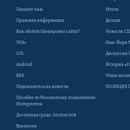
Пишите нам
Итоги
Правовая информация
Детали
Как обойти блокировку сайта?
Новости СШ
VOA+
Нью-Йорк 
iOS
Дискуссия 
Android
История «Г
RSS
Учим англ
Learning English
Подпишитесь на новости
ПОЗИЦИЯ 
Пособие по безопасному пользованию
СОЦИАЛЬНЫЕ СЕТИ
Интернетом
Доступная среда: Section 508
Вакансии