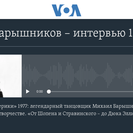
арышников – интервью 1
No media source currently avail
0:00
мерики» 1977: легендарный танцовщик Михаил Барыш
 творчестве. «От Шопена и Стравинского – до Дюка Элл