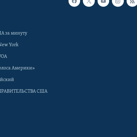
А за минуту
New York
VOA
олоса Америки»
ийский
ПРАВИТЕЛЬСТВА США