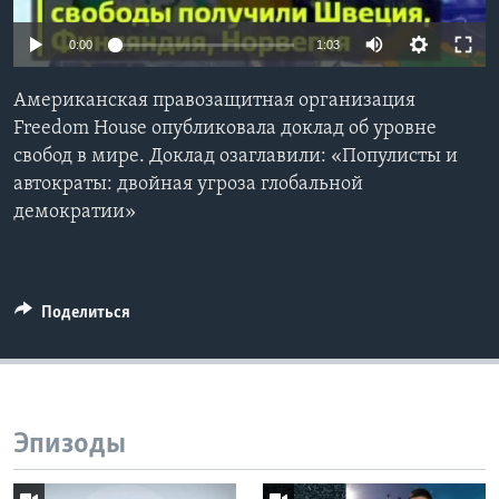
Learning English
0:00
1:03
СОЦИАЛЬНЫЕ СЕТИ
Американская правозащитная организация
Freedom House опубликовала доклад об уровне
свобод в мире. Доклад озаглавили: «Популисты и
автократы: двойная угроза глобальной
Языки
демократии»
Поделиться
Эпизоды