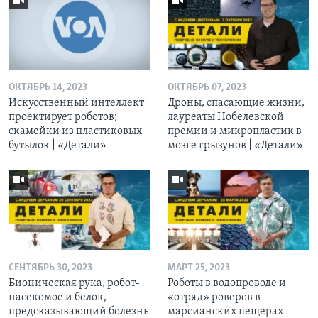
ОКТЯБРЬ 14, 2023
ОКТЯБРЬ 07, 2023
Искусственный интеллект
Дроны, спасающие жизни,
проектирует роботов;
лауреаты Нобелевской
скамейки из пластиковых
премии и микропластик в
бутылок | «Детали»
мозге грызунов | «Детали»
СЕНТЯБРЬ 30, 2023
МАРТ 25, 2023
Бионическая рука, робот-
Роботы в водопроводе и
насекомое и белок,
«отряд» роверов в
предсказывающий болезнь
марсианских пещерах |