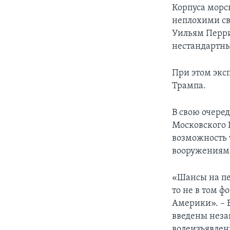
Корпуса морс
неплохими св
Уильям Перри
нестандартны
При этом экс
Трампа.
В свою очере
Московского 
возможность 
вооружениям
«Шансы на пер
то не в том ф
Америки». – 
введены неза
волеизъявлени