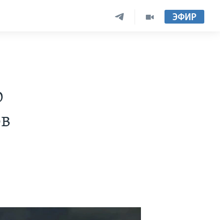
ЭФИР
о
ов