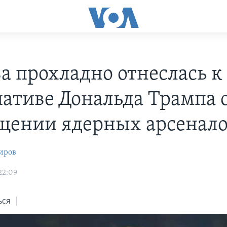
а прохладно отнеслась к
ативе Дональда Трампа 
щении ядерных арсенал
иров
22:09
ься