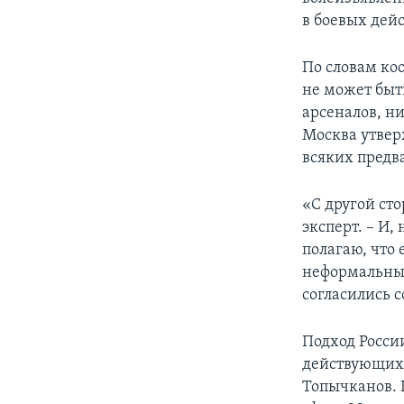
в боевых дей
По словам ко
не может быт
арсеналов, н
Москва утвер
всяких предв
«С другой ст
эксперт. – И,
полагаю, что 
неформальный
согласились 
Подход Росси
действующих 
Топычканов. 