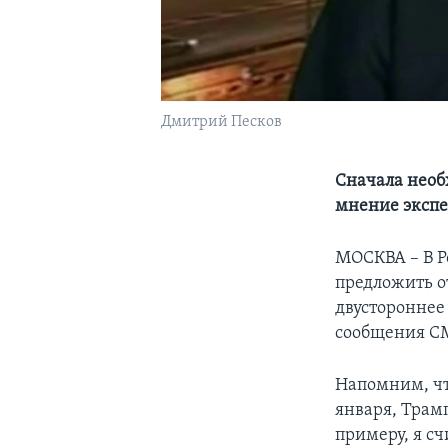
Дмитрий Песков
Сначала необ
мнение экспе
МОСКВА – В Р
предложить о
двустороннее
сообщения С
Напомним, чт
января, Трамп
примеру, я с