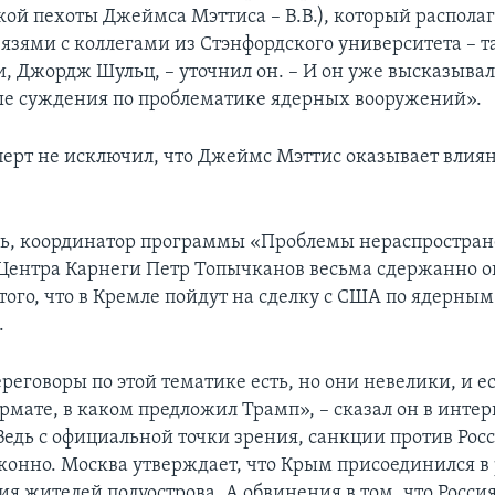
кой пехоты Джеймса Мэттиса – В.В.), который располаг
язями с коллегами из Стэнфордского университета – 
, Джордж Шульц, – уточнил он. – И он уже высказывал
е суждения по проблематике ядерных вооружений».
перт не исключил, что Джеймс Мэттис оказывает влия
дь, координатор программы «Проблемы нераспростра
Центра Карнеги Петр Топычканов весьма сдержанно 
того, что в Кремле пойдут на сделку с США по ядерным
.
еговоры по этой тематике есть, но они невелики, и е
ормате, в каком предложил Трамп», – сказал он в инте
Ведь с официальной точки зрения, санкции против Рос
конно. Москва утверждает, что Крым присоединился в 
я жителей полуострова. А обвинения в том, что Росси