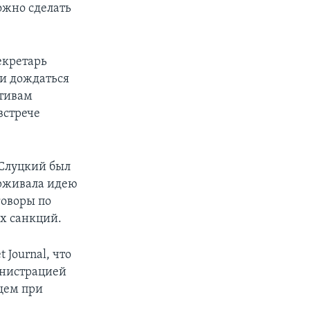
можно сделать
екретарь
и дождаться
ативам
встрече
Слуцкий был
ерживала идею
говоры по
х санкций.
Journal, что
инистрацией
щем при