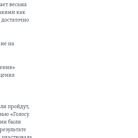
ает весьма
такими как
 достаточно
ние на
нения»
оценил
сли пройдут,
рвью «Голосу
сии были
результате
я участвовала