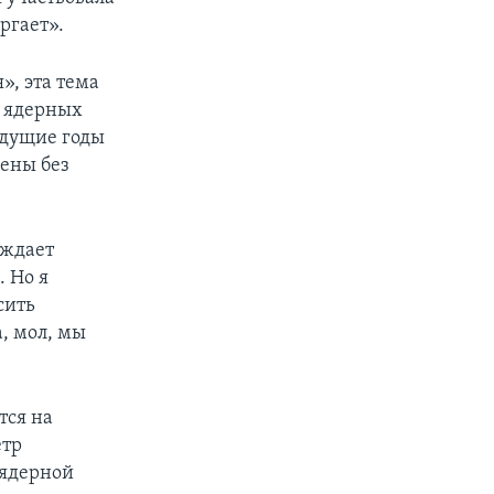
ргает».
, эта тема
й ядерных
ыдущие годы
мены без
уждает
. Но я
сить
, мол, мы
тся на
етр
 ядерной