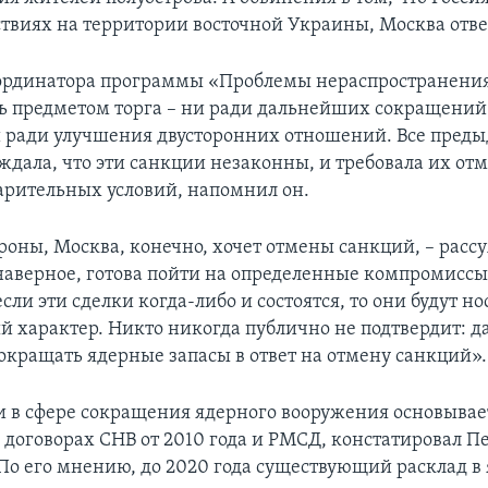
ствиях на территории восточной Украины, Москва отве
ординатора программы «Проблемы нераспространения»
ь предметом торга – ни ради дальнейших сокращени
и ради улучшения двусторонних отношений. Все пред
ждала, что эти санкции незаконны, и требовала их от
арительных условий, напомнил он.
ороны, Москва, конечно, хочет отмены санкций, – расс
 наверное, готова пойти на определенные компромиссы
если эти сделки когда-либо и состоятся, то они будут но
 характер. Никто никогда публично не подтвердит: да
сокращать ядерные запасы в ответ на отмену санкций».
и в сфере сокращения ядерного вооружения основывае
договорах СНВ от 2010 года и РМСД, констатировал П
По его мнению, до 2020 года существующий расклад в