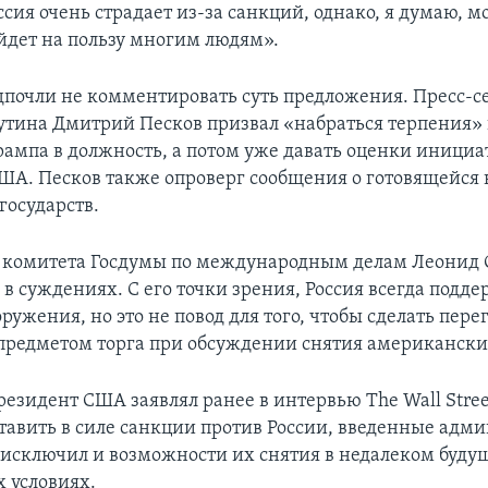
ссия очень страдает из-за санкций, однако, я думаю, 
ойдет на пользу многим людям».
дпочли не комментировать суть предложения. Пресс-с
тина Дмитрий Песков призвал «набраться терпения» 
рампа в должность, а потом уже давать оценки иници
ША. Песков также опроверг сообщения о готовящейся 
государств.
 комитета Госдумы по международным делам Леонид 
 в суждениях. С его точки зрения, Россия всегда подд
ружения, но это не повод для того, чтобы сделать пере
предметом торга при обсуждении снятия американски
зидент США заявлял ранее в интервью The Wall Street 
ставить в силе санкции против России, введенные адм
 исключил и возможности их снятия в недалеком буду
 условиях.