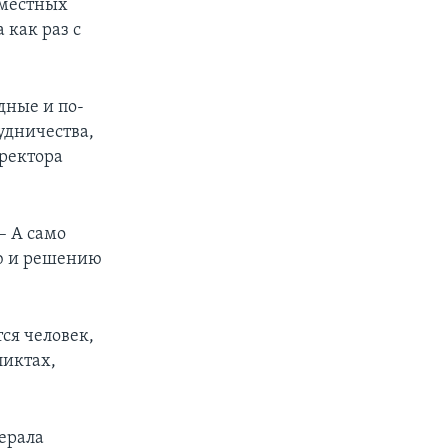
вместных
 как раз с
дные и по-
удничества,
иректора
– А само
ию и решению
ся человек,
ликтах,
ерала