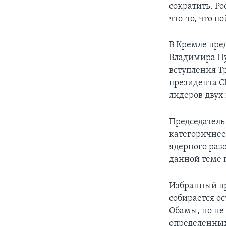
сократить. Ро
что-то, что п
В Кремле пре
Владимира Пу
вступления Т
президента С
лидеров двух 
Председатель
категоричнее
ядерного разо
данной теме 
Избранный пре
собирается о
Обамы, но не
определенных