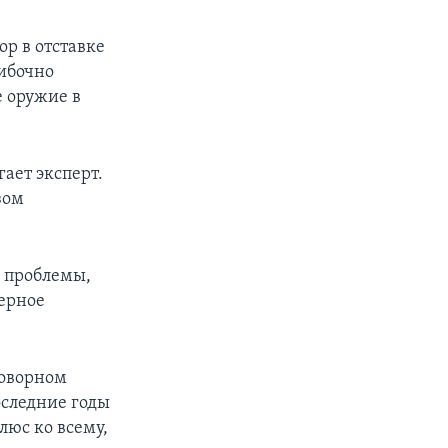
р в отставке
ибочно
е оружие в
гает эксперт.
зом
е проблемы,
ерное
говорном
оследние годы
люс ко всему,