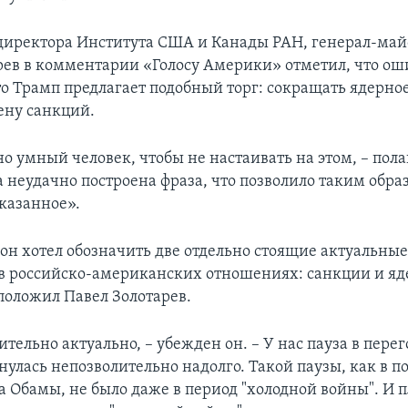
директора Института США и Канады РАН, генерал-майо
рев в комментарии «Голосу Америки» отметил, что ош
то Трамп предлагает подобный торг: сокращать ядерно
ену санкций.
о умный человек, чтобы не настаивать на этом, – пола
а неудачно построена фраза, что позволило таким обра
сказанное».
, он хотел обозначить две отдельно стоящие актуальны
 в российско-американских отношениях: санкции и яд
положил Павел Золотарев.
ительно актуально, – убежден он. – У нас пауза в пере
нулась непозволительно надолго. Такой паузы, как в п
а Обамы, не было даже в период "холодной войны". И п