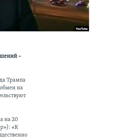
ошений –
да Трампа
 обмен на
тельствуют
а на 20
р»): «К
ущественно