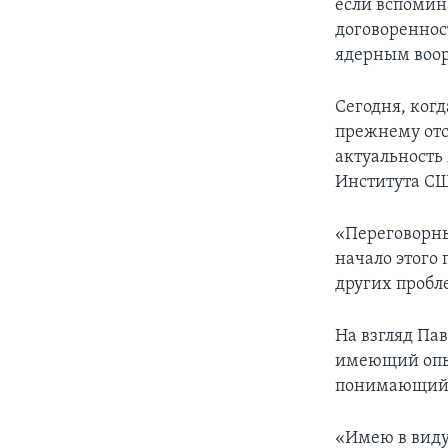
если вспомин
договореннос
ядерным воо
Сегодня, ког
прежнему отс
актуальность
Института СШ
«Переговорны
начало этого
других пробл
На взгляд Пав
имеющий опыт
понимающий 
«Имею в виду