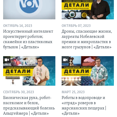
ОКТЯБРЬ 14, 2023
ОКТЯБРЬ 07, 2023
Искусственный интеллект
Дроны, спасающие жизни,
проектирует роботов;
лауреаты Нобелевской
скамейки из пластиковых
премии и микропластик в
бутылок | «Детали»
мозге грызунов | «Детали»
СЕНТЯБРЬ 30, 2023
МАРТ 25, 2023
Бионическая рука, робот-
Роботы в водопроводе и
насекомое и белок,
«отряд» роверов в
предсказывающий болезнь
марсианских пещерах |
Альцгеймера | «Детали»
«Детали»