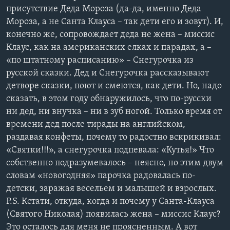
присутствие Деда Мороза (да-да, именно Деда
Learning English
Мороза, а не Санта Клауса – так дети его и зовут). И,
конечно же, сопровождает деда не жена – миссис
СОЦИАЛЬНЫЕ СЕТИ
Клаус, как на американских елках и парадах, а –
«по штатному расписанию» – Снегурочка из
русской сказки. Дед и Снегурочка рассказывают
детворе сказки, поют и смеются, как дети. Но, надо
Языки
сказать, в этом году обнаружилось, что по-русски
ни дед, ни внучка – ни в зуб ногой. Только время от
времени дед после тирады на английском,
раздавая конфеты, почему то радостно вскрикивал:
«Святки!!!», а снегурочка подпевала: «Кутья!» Что
собственно подразумевалось – неясно, но этим двум
словам «новогодняя» парочка радовалась по-
детски, заражая весельем и малышей и взрослых.
P.S. Кстати, откуда, когда и почему у Санта-Клауса
(Святого Николая) появилась жена – миссис Клаус?
Это осталось для меня не проясненным. А вот