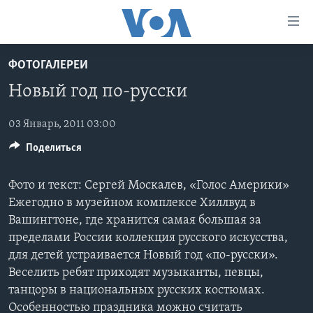
Линки
доступности
Перейти
ФОТОГАЛЕРЕИ
на
ГЛАВНОЕ
Новый год по-русски
основной
ПРОГРАММЫ
контент
ПРОЕКТЫ
Перейти
03 Январь, 2011 03:00
АМЕРИКА
к
Поделиться
ЭКСПЕРТИЗА
НОВОСТИ ЗА МИНУТУ
УЧИМ АНГЛИЙСКИЙ
основной
ИНТЕРВЬЮ
ИТОГИ
НАША АМЕРИКАНСКАЯ ИСТОРИЯ
навигации
Фото и текст: Сергей Москалев, «Голос Америки»
Перейти
ФАКТЫ ПРОТИВ ФЕЙКОВ
ПОЧЕМУ ЭТО ВАЖНО?
А КАК В АМЕРИКЕ?
Ежегодно в музейном комплексе Хиллвуд в
в
Вашингтоне, где хранится самая большая за
ЗА СВОБОДУ ПРЕССЫ
ДИСКУССИЯ VOA
АРТЕФАКТЫ
поиск
пределами России коллекция русского искусства,
УЧИМ АНГЛИЙСКИЙ
ДЕТАЛИ
АМЕРИКАНСКИЕ ГОРОДКИ
для детей устраивается Новый год «по-русски».
Веселить ребят приходят музыканты, певцы,
ВИДЕО
НЬЮ-ЙОРК NEW YORK
ТЕСТЫ
танцоры в национальных русских костюмах.
ПОДПИСКА НА НОВОСТИ
АМЕРИКА. БОЛЬШОЕ ПУТЕШЕСТВИЕ
Особенностью праздника можно считать