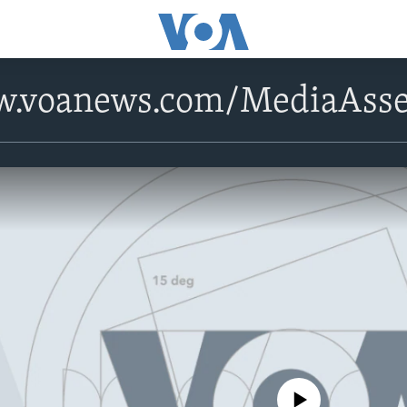
w.voanews.com/MediaAsse
No media source currently avail