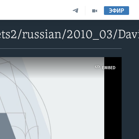
ЭФИР
ts2/russian/2010_03/Dav
EMBED
able