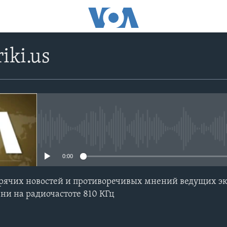
iki.us
No media source currently avail
0:00
ячих новостей и противоречивых мнений ведущих экс
ни на радиочастоте 810 КГц