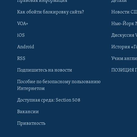
Правовая информация
Детали
Как обойти блокировку сайта?
Новости СШ
VOA+
Нью-Йорк 
iOS
Дискуссия 
Android
История «Г
RSS
Учим англ
Learning English
Подпишитесь на новости
ПОЗИЦИЯ 
Пособие по безопасному пользованию
СОЦИАЛЬНЫЕ СЕТИ
Интернетом
Доступная среда: Section 508
Вакансии
Приватность
Языки