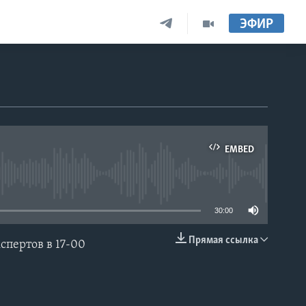
ЭФИР
EMBED
able
30:00
Прямая ссылка
пертов в 17-00
EMBED