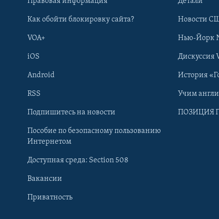
Правовая информация
Детали
Как обойти блокировку сайта?
Новости СШ
VOA+
Нью-Йорк 
iOS
Дискуссия 
Android
История «Г
RSS
Учим англ
Learning English
Подпишитесь на новости
ПОЗИЦИЯ 
Пособие по безопасному пользованию
СОЦИАЛЬНЫЕ СЕТИ
Интернетом
Доступная среда: Section 508
Вакансии
Приватность
Языки