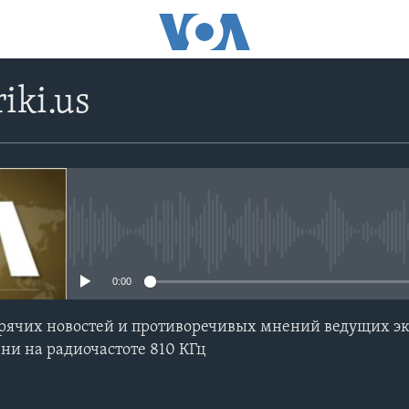
iki.us
No media source currently avail
0:00
ячих новостей и противоречивых мнений ведущих экс
ни на радиочастоте 810 КГц