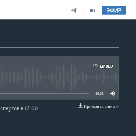
ЭФИР
EMBED
able
30:03
Прямая ссылка
пертов в 17-00
EMBED