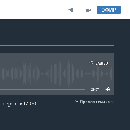
ЭФИР
EMBED
able
29:57
Прямая ссылка
пертов в 17-00
EMBED