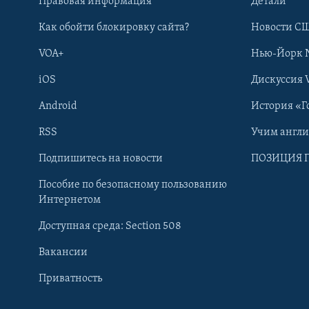
Правовая информация
Детали
Как обойти блокировку сайта?
Новости СШ
VOA+
Нью-Йорк 
iOS
Дискуссия 
Android
История «Г
RSS
Учим англ
Learning English
Подпишитесь на новости
ПОЗИЦИЯ 
Пособие по безопасному пользованию
СОЦИАЛЬНЫЕ СЕТИ
Интернетом
Доступная среда: Section 508
Вакансии
Приватность
Языки