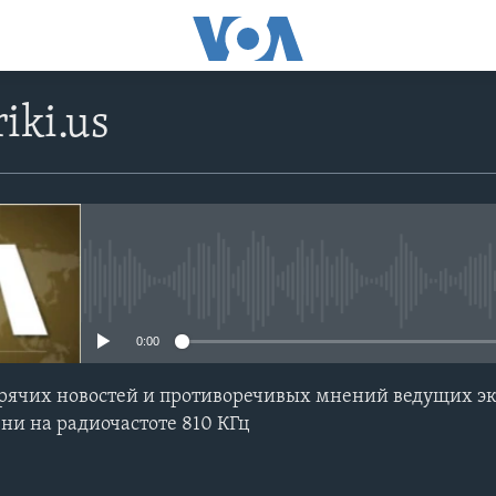
iki.us
No media source currently avail
0:00
ячих новостей и противоречивых мнений ведущих экс
ни на радиочастоте 810 КГц