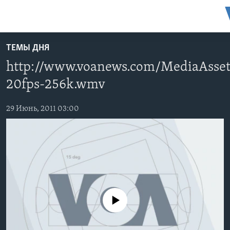
Линки
доступности
Перейти
ТЕМЫ ДНЯ
на
ГЛАВНОЕ
http://www.voanews.com/MediaAsset
основной
ПРОГРАММЫ
контент
20fps-256k.wmv
ПРОЕКТЫ
Перейти
АМЕРИКА
к
29 Июнь, 2011 03:00
ЭКСПЕРТИЗА
НОВОСТИ ЗА МИНУТУ
УЧИМ АНГЛИЙСКИЙ
основной
ИНТЕРВЬЮ
ИТОГИ
НАША АМЕРИКАНСКАЯ ИСТОРИЯ
навигации
Перейти
ФАКТЫ ПРОТИВ ФЕЙКОВ
ПОЧЕМУ ЭТО ВАЖНО?
А КАК В АМЕРИКЕ?
в
ЗА СВОБОДУ ПРЕССЫ
ДИСКУССИЯ VOA
АРТЕФАКТЫ
поиск
УЧИМ АНГЛИЙСКИЙ
ДЕТАЛИ
АМЕРИКАНСКИЕ ГОРОДКИ
No media source currently available
ВИДЕО
НЬЮ-ЙОРК NEW YORK
ТЕСТЫ
ПОДПИСКА НА НОВОСТИ
АМЕРИКА. БОЛЬШОЕ ПУТЕШЕСТВИЕ