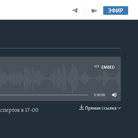
ЭФИР
EMBED
able
0:30:00
Прямая ссылка
пертов в 17-00
EMBED