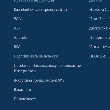
Правовая информация
Детали
Как обойти блокировку сайта?
Новости СШ
VOA+
Нью-Йорк 
iOS
Дискуссия 
Android
История «Г
RSS
Учим англ
Learning English
Подпишитесь на новости
ПОЗИЦИЯ 
Пособие по безопасному пользованию
СОЦИАЛЬНЫЕ СЕТИ
Интернетом
Доступная среда: Section 508
Вакансии
Приватность
Языки