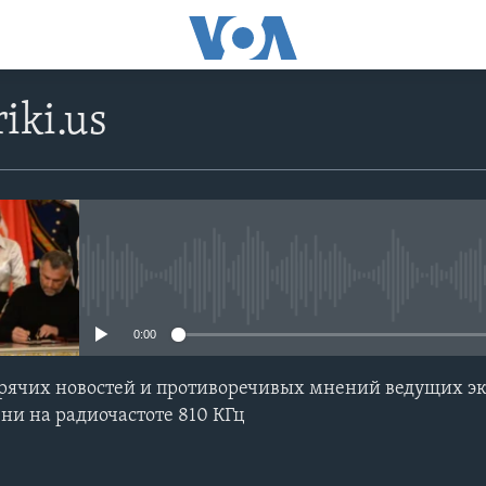
iki.us
No media source currently avail
0:00
ячих новостей и противоречивых мнений ведущих экс
ни на радиочастоте 810 КГц