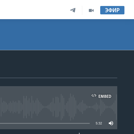
ЭФИР
EMBED
able
5:32