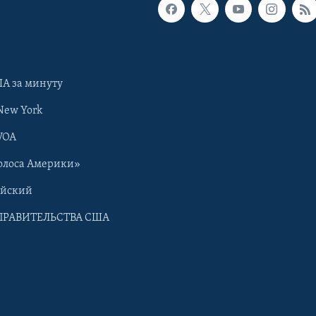
А за минуту
New York
VOA
олоса Америки»
ийский
ПРАВИТЕЛЬСТВА США