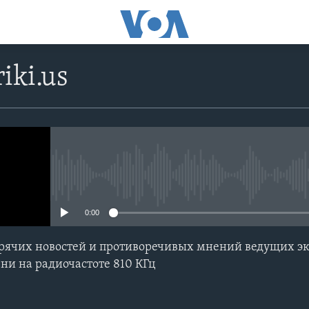
iki.us
No media source currently avail
0:00
ячих новостей и противоречивых мнений ведущих экс
ни на радиочастоте 810 КГц