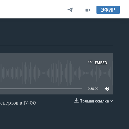
ЭФИР
EMBED
able
0:30:00
Прямая ссылка
пертов в 17-00
EMBED