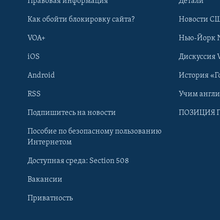
Правовая информация
Детали
Как обойти блокировку сайта?
Новости СШ
VOA+
Нью-Йорк 
iOS
Дискуссия 
Android
История «Г
RSS
Учим англ
Learning English
Подпишитесь на новости
ПОЗИЦИЯ 
Пособие по безопасному пользованию
СОЦИАЛЬНЫЕ СЕТИ
Интернетом
Доступная среда: Section 508
Вакансии
Приватность
Языки