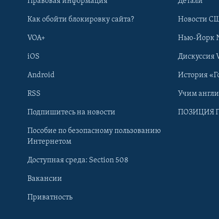
Правовая информация
Детали
Как обойти блокировку сайта?
Новости СШ
VOA+
Нью-Йорк 
iOS
Дискуссия 
Android
История «Г
RSS
Учим англ
Learning English
Подпишитесь на новости
ПОЗИЦИЯ 
Пособие по безопасному пользованию
СОЦИАЛЬНЫЕ СЕТИ
Интернетом
Доступная среда: Section 508
Вакансии
Приватность
Языки