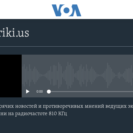
iki.us
No media source currently avail
0:00
ячих новостей и противоречивых мнений ведущих экс
ни на радиочастоте 810 КГц