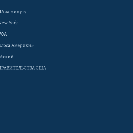
А за минуту
New York
VOA
олоса Америки»
ийский
ПРАВИТЕЛЬСТВА США