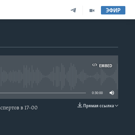
ЭФИР
EMBED
able
0:30:00
Прямая ссылка
пертов в 17-00
EMBED