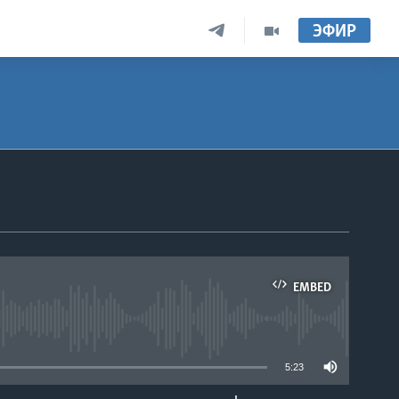
ЭФИР
EMBED
able
5:23