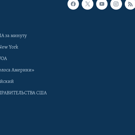
А за минуту
New York
VOA
олоса Америки»
ийский
ПРАВИТЕЛЬСТВА США