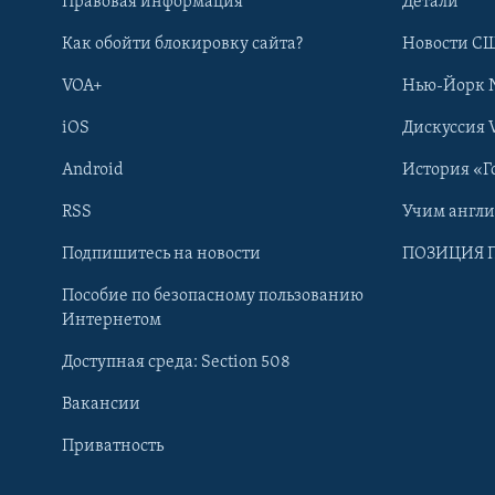
Правовая информация
Детали
Как обойти блокировку сайта?
Новости СШ
VOA+
Нью-Йорк 
iOS
Дискуссия 
Android
История «Г
RSS
Учим англ
Learning English
Подпишитесь на новости
ПОЗИЦИЯ 
Пособие по безопасному пользованию
СОЦИАЛЬНЫЕ СЕТИ
Интернетом
Доступная среда: Section 508
Вакансии
Приватность
Языки