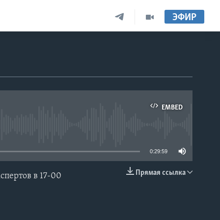
ЭФИР
EMBED
able
0:29:59
Прямая ссылка
пертов в 17-00
EMBED