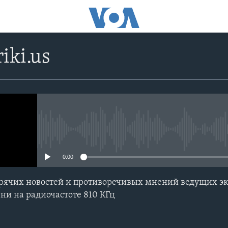
iki.us
No media source currently avail
0:00
ячих новостей и противоречивых мнений ведущих экс
ни на радиочастоте 810 КГц