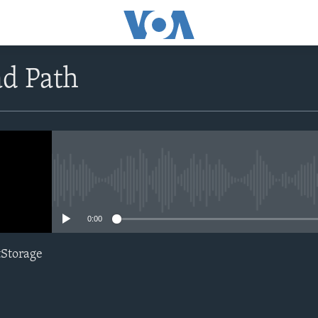
d Path
No media source currently avail
0:00
tStorage