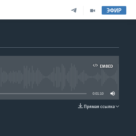
ЭФИР
EMBED
able
0:01:10
Прямая ссылка
EMBED