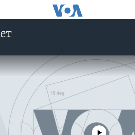
ет
No media source currently avail