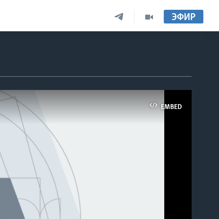
ЭФИР
EMBED
able