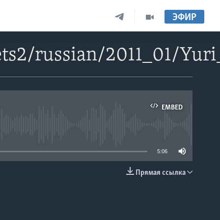
ЭФИР
ts2/russian/2011_01/Yur
EMBED
able
5:06
Прямая ссылка
EMBED