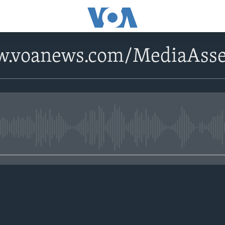
w.voanews.com/MediaAsse
No media source currently avail