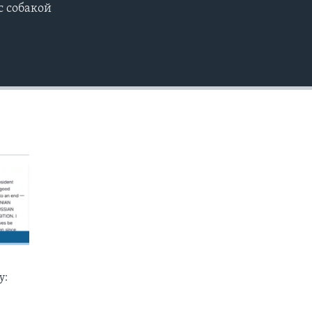
с собакой
EMBED
у: