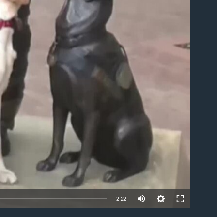
able
2:22