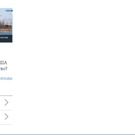
США
тво?
пизоды