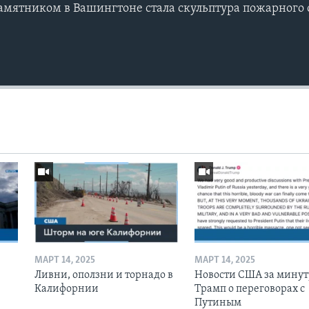
мятником в Вашингтоне стала скульптура пожарного 
МАРТ 14, 2025
МАРТ 14, 2025
Ливни, оползни и торнадо в
Новости США за минут
Калифорнии
Трамп о переговорах с
Путиным