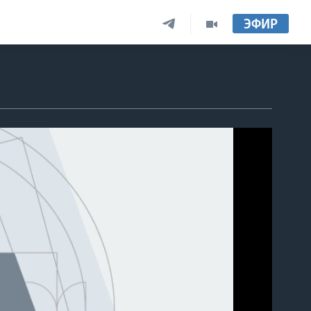
ЭФИР
able