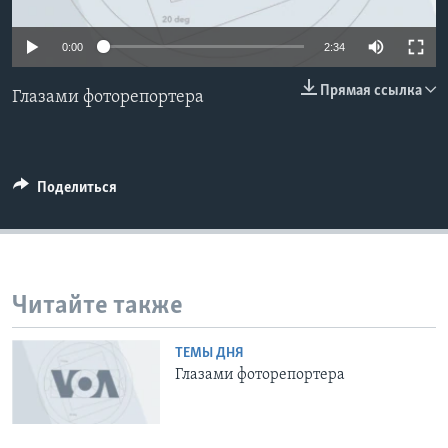
Learning English
0:00
2:34
СОЦИАЛЬНЫЕ СЕТИ
Прямая ссылка
Глазами фоторепортера
Языки
Поделиться
Читайте также
ТЕМЫ ДНЯ
Глазами фоторепортера