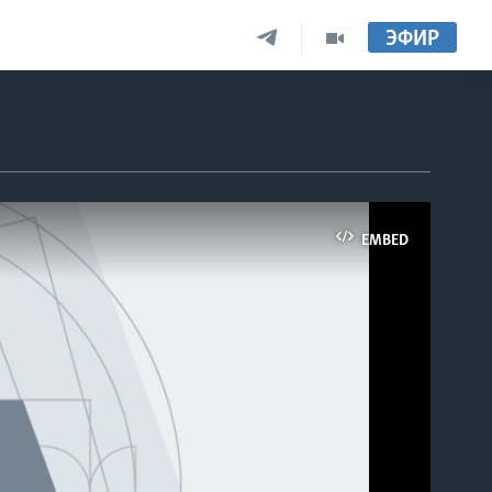
ЭФИР
EMBED
able