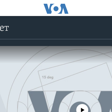
ет
No media source currently avail