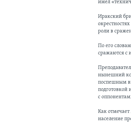
имел «технич
Иракский бри
окрестностях
роли в сраже
По его слова
сражаются с 
Преподавател
нынешний кон
поспешным вы
подготовкой 
с оппонентам
Как отмечает
население пр