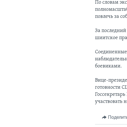
По словам эк
полномасштаб
повлечь за со
За последний
шиитское пра
Соединенные 
наблюдательн
боевиками.
Вице-президе
готовности С
Госсекретарь
участвовать н
Поделит