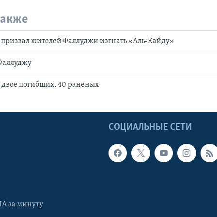
также
 призвал жителей Фаллуджи изгнать «Аль-Кайду»
 Фаллуджу
: двое погибших, 40 раненых
Ы
СОЦИАЛЬНЫЕ СЕТИ
А за минуту