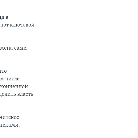
д в
рают ключевой
емена сами
что
ом числе
еоконченной
елить власть
ннитское
ннитами.