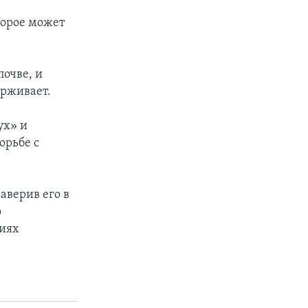
торое может
почве, и
ерживает.
ух» и
орьбе с
аверив его в
о
ниях