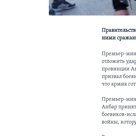
Правительств
ними сражаю
Премьер-мини
отложить уда
провинции Ан
призвал боев
что армия го
Премьер-мин
Анбар принят
боевиков-исл
войны, котор