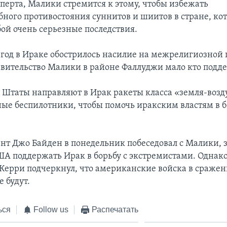
сперта, Малики стремится к этому, чтобы избежать
ного противостояния суннитов и шиитов в стране, ко
бой очень серьезные последствия.
 год в Ираке обострилось насилие на межрелигиозной 
вительство Малики в районе Фаллуджи мало кто подд
Штаты направляют в Ирак ракеты класса «земля-возд
ые беспилотники, чтобы помочь иракским властям в б
нт Джо Байден в понедельник побеседовал с Малики, з
ША поддержать Ирак в борьбу с экстремистами. Однак
 Керри подчеркнул, что американские войска в сраже
е будут.
ься
Follow us
Распечатать