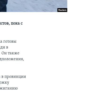
тов, пока с
а готовы
ди в
. Он также
едположения,
 в провинции
ержку
азжиганию