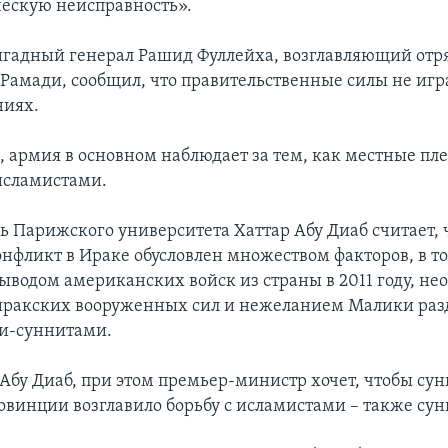
ескую неисправность».
гадный генерал Рашид Фуллейха, возглавляющий отря
 Рамади, сообщил, что правительственные силы не иг
ниях.
м, армия в основном наблюдает за тем, как местные пл
исламистами.
ь Парижского университета Хаттар Абу Диаб считает, 
фликт в Ираке обусловлен множеством факторов, в т
водом американских войск из страны в 2011 году, н
иракских вооруженных сил и нежеланием Малики разд
и-суннитами.
 Абу Диаб, при этом премьер-министр хочет, чтобы су
овинции возглавило борьбу с исламистами – также су