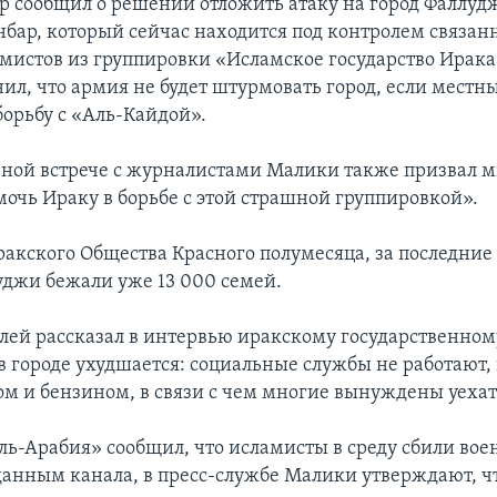
р сообщил о решении отложить атаку на город Фаллуд
бар, который сейчас находится под контролем связан
мистов из группировки «Исламское государство Ирака
ил, что армия не будет штурмовать город, если местн
борьбу с «Аль-Кайдой».
ной встрече с журналистами Малики также призвал 
очь Ираку в борьбе с этой страшной группировкой».
акского Общества Красного полумесяца, за последние
уджи бежали уже 13 000 семей.
лей рассказал в интервью иракскому государственном
 в городе ухудшается: социальные службы не работают,
ом и бензином, в связи с чем многие вынуждены уехат
ль-Арабия» сообщил, что исламисты в среду сбили во
 данным канала, в пресс-службе Малики утверждают, ч