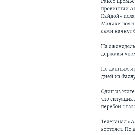
Ранее премье
провинции Ан
Кайдой» исла
Малики поясн
сами начнут 
На еженедель
державы «пом
По данным ир
дней из Фалл
Один из жите
что ситуация
перебои с газ
Телеканал «А
вертолет. По