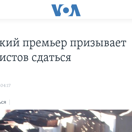
кий премьер призывает
истов сдаться
 04:17
ься