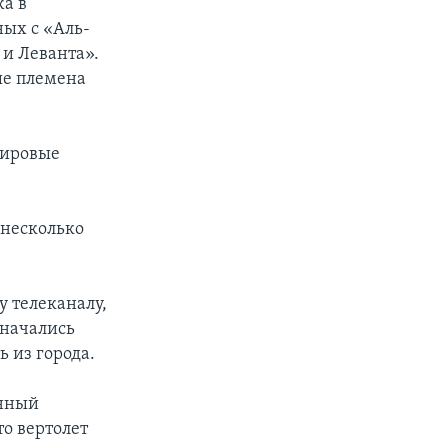
жа в
ных с «Аль-
 и Леванта».
ые племена
мировые
 несколько
у телеканалу,
 начались
ь из города.
енный
то вертолет