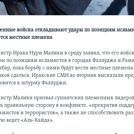
енные войска откладывают удары по позициям исламис
тся местные племена
стр Ирака Нури Малики в среду заявил, что его войск
ры по позициям исламистов в городах Фаллуджа и Рама
бар, пока борьбу с ними будут вести местные племена
иков сдаться. Иракские СМИ во вторник высказали пр
товится к штурму Фаллуджи.
истр Малики призвал суннитских племенных лидеров
ь правильную сторону в конфликте, «прекратив подд
амистов и террористов», а также не способствовать р
ую ведет «Аль-Кайда».