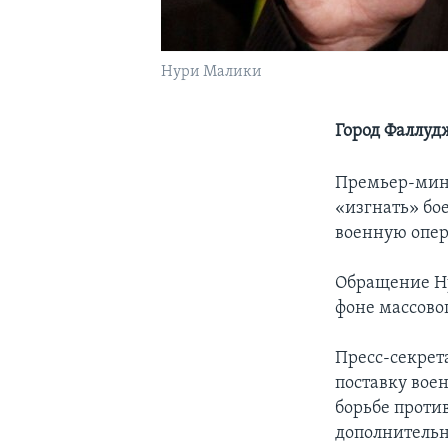
Нури Малики
Город Фаллуд
Премьер-мини
«изгнать» бое
военную опер
Обращение Ну
фоне массово
Пресс-секрет
поставку вое
борьбе проти
дополнительны