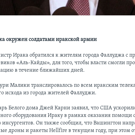
жа окружен солдатами иракской армии
стр Ирака обратился к жителям города Фаллуджа с п
виков «Аль-Кайды», для того, чтобы власти смогли пр
ацию в течение ближайших дней.
ри Малики транслировалось по всем иракским телек
го исхода из города жителей Фаллуджи.
арь Белого дома Джей Карни заявил, что США ускорил
нного оборудования Ираку в рамках оказания помощи с
в инсургентов. Он также сообщил, что Вашингтон напр
е дроны и ракеты Hellfire в текущем году, при этом о