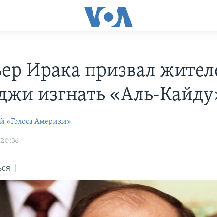
ер Ирака призвал жител
джи изгнать «Аль-Кайду
ей «Голоса Америки»
 20:36
ься