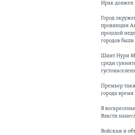
Ирак должен 
Город окруже
провинции Ан
прошлой неде
городов были
Шиит Нури Ма
среди суннито
густонаселен
Премьер такж
города время
В воскресень
Власти нанес
Войскам и о