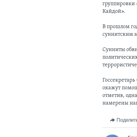
группировки 
Кайдой».
В прошлом го
суннитским м
Сунниты обви
политических
террористиче
Госсекретарь
окажут помощ
отметив, одна
намерены нап
Поделит