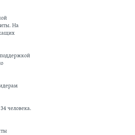
ной
иты. На
ежащих
й поддержкой
по
лидерам
34 человека.
нты