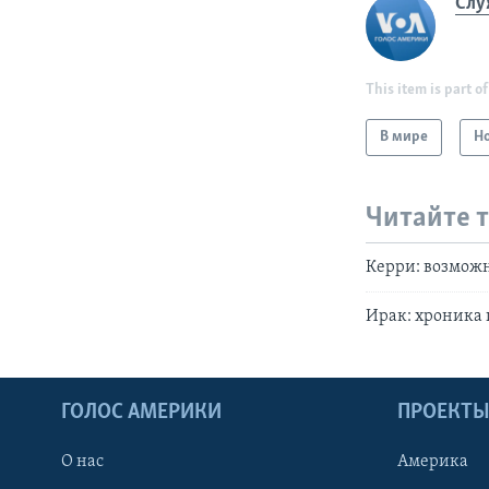
Слу
This item is part of
В мире
Н
Читайте 
Керри: возможн
Ирак: хроника
ГОЛОС АМЕРИКИ
ПРОЕКТ
О нас
Америка