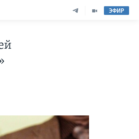
ЭФИР
ей
»