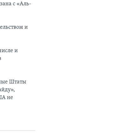
зана с «Аль-
ельством и
числе и
в
нные Штаты
айду»,
ША не