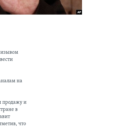
ризывом
овести
аналам на
и продажу и
тране в
авит
тметив, что