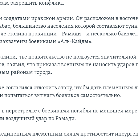
сам разрешить конфликт.
н солдатами иракской армии. Он расположен в восточ
бар, большинство населения которой составляют сунн
ле столица провинции – Рамади – и несколько близл
 захвачены боевиками «Аль-Кайды».
лики, чье правительство не пользуется значительно
в, заявил, что приказал военным не наносить ударов 
ным районам города.
е согласился отложить атаку, чтобы дать племенным 
 и попытаться выгнать боевиков самостоятельно.
е в перестрелке с боевиками погибли по меньшей мере 
ли воздушный удар по Рамади.
бъединенным племенным силам противостоят инсурге