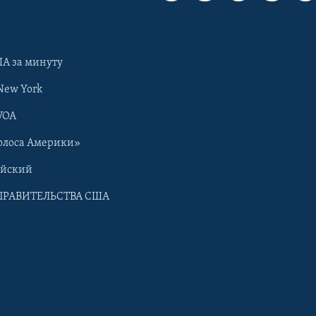
А за минуту
New York
VOA
олоса Америки»
ийский
ПРАВИТЕЛЬСТВА США