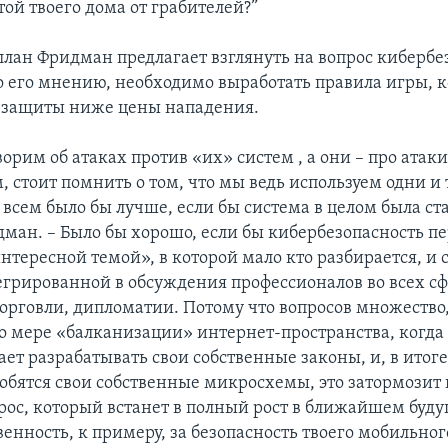
ой твоего дома от грабителей?”
Аллан Фридман предлагает взглянуть на вопрос кибербе
по его мнению, необходимо выработать правила игры, 
 защиты ниже цены нападения.
орим об атаках против «их» систем , а они – про атак
 стоит помнить о том, что мы ведь используем одни и 
всем было бы лучше, если бы система в целом была ст
дман. – Было бы хорошо, если бы кибербезопасность пе
нтересной темой», в которой мало кто разбирается, и 
егрированной в обсуждения профессионалов во всех сф
орговли, дипломатии. Потому что вопросов множество,
о мере «балканизации» интернет-пространства, когда
ет разрабатывать свои собственные законы, и, в итог
обятся свои собственные микросхемы, это затормозит
рос, который встанет в полный рост в ближайшем буду
венность, к примеру, за безопасность твоего мобильног