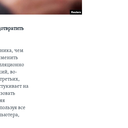
отвратить
тника, чем
сменить
елляционно
кий, во-
третьих,
стукивает на
зовать
яя
пользуя все
пьютера,