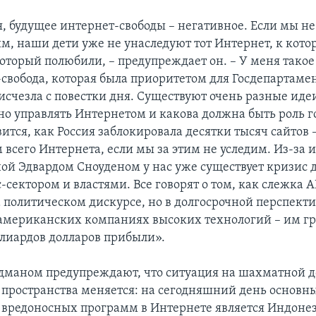
, будущее интернет-свободы – негативное. Если мы не
им, наши дети уже не унаследуют тот Интернет, к кот
оторый полюбили, – предупреждает он. – У меня тако
-свобода, которая была приоритетом для Госдепартамен
исчезла с повестки дня. Существуют очень разные идеи
но управлять Интернетом и какова должна быть роль г
ится, как Россия заблокировала десятки тысяч сайтов 
 всего Интернета, если мы за этим не уследим. Из-за
ой Эдвардом Сноуденом у нас уже существует кризис 
-сектором и властями. Все говорят о том, как слежка 
 политическом дискурсе, но в долгосрочной перспекти
 американских компаниях высоких технологий – им гр
ллиардов долларов прибыли».
дманом предупреждают, что ситуация на шахматной д
 пространства меняется: на сегодняшний день основн
вредоносных программ в Интернете является Индонези