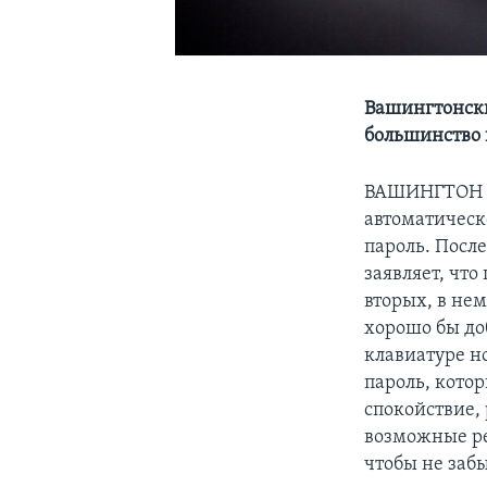
Вашингтонски
большинство 
ВАШИНГТОН
автоматическ
пароль. Посл
заявляет, что
вторых, в не
хорошо бы до
клавиатуре н
пароль, кото
спокойствие, 
возможные ре
чтобы не забы