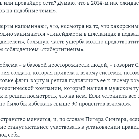
ь или провайдер сети? Думаю, что в 2014-м нас ожида
ов на подобные темы».
перты напоминают, что, несмотря на то, что хакерски
ельно занимаются «тинейджеры в шлепанцах в подва
одителей», большую часть ущерба можно предотвратит
м соблюдением «кибергигиены».
блема – в базовой неосторожности людей, – говорит С
рия солдата, которая привела к взлому системы, потом
ковке флэш-карту и решил подключить ее к своему ко
нологической компании, который нашел в мужском ту
 и решил посмотреть, что на нем. Если устранить все 
о было бы избежать свыше 90 процентов взломов».
странство меняется, и, по словам Питера Сингера, ес
не станут активнее участвовать в установлении правил
од себя.