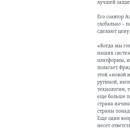
лучшей защит
Его соавтор 
глобально – 
сделают цену
«Когда мы гов
наших систем,
платформы, и 
полагает Фри
этой «новой и
рутиной, инт
технологии, т
еще больше п
страна начина
страны понад
Еще один воп
несет ответст