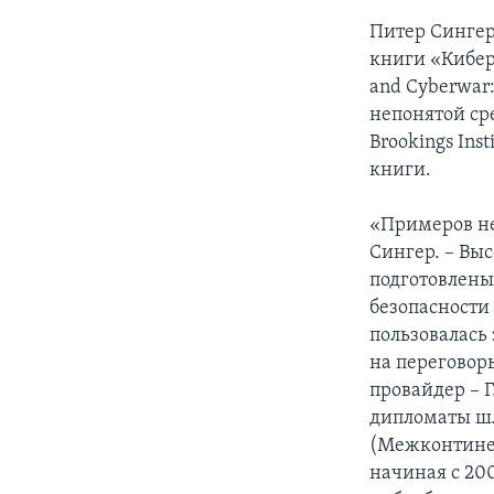
Питер Сингер 
книги «Киберб
and Cyberwar:
непонятой ср
Brookings Ins
книги.
«Примеров не
Сингер. – Вы
подготовлены
безопасности 
пользовалась
на переговоры
провайдер – 
дипломаты шл
(Межконтинен
начиная с 200