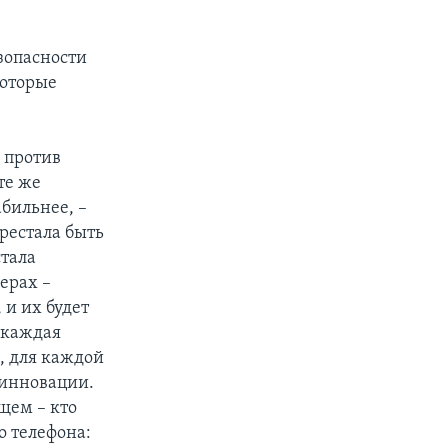
зопасности
которые
и против
те же
абильнее, –
рестала быть
стала
ерах –
 и их будет
 каждая
е, для каждой
 инновации.
щем – кто
о телефона: