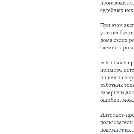
производител
судебных иск
При этом экс
уже необязат
дома своих р
элементарны
«Основная про
примеру, исто
нашел на пар
работник тех
лазерный диск
ошибки, можн
Интернет-про
пользователи 
подомнет их п