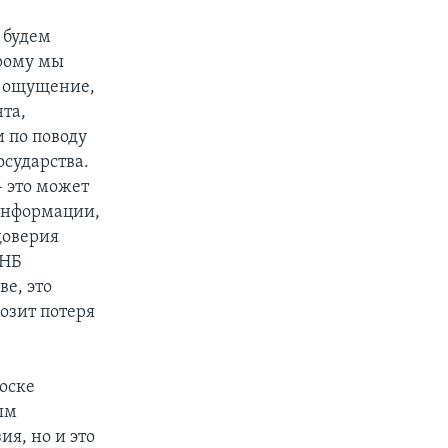
 будем
орому мы
е ощущение,
та,
 по поводу
осударства.
– это может
 информации,
доверия
АНБ
ве, это
озит потеря
оске
ым
я, но и это