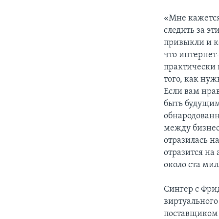
«Мне кажется
следить за эт
привыкли и к
что интернет
практически 
того, как нуж
Если вам нрав
быть будущим
обнародованн
между бизнес
отразилась на
отразится на
около ста ми
Сингер с Фри
виртуального
поставщиком 