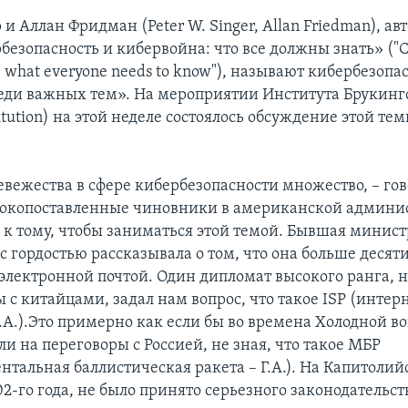
и Аллан Фридман (Peter W. Singer, Allan Friedman), ав
езопасность и кибервойна: что все должны знать» ("C
 what everyone needs to know"), называют кибербезопа
еди важных тем». На мероприятии Института Брукинг
titution) на этой неделе состоялось обсуждение этой те
вежества в сфере кибербезопасности множество, – го
сокопоставленные чиновники в американской админи
 к тому, чтобы заниматься этой темой. Бывшая минис
с гордостью рассказывала о том, что она больше десяти
 электронной почтой. Один дипломат высокого ранга, 
 с китайцами, задал нам вопрос, что такое ISP (интер
Г.А.).Это примерно как если бы во времена Холодной в
и на переговоры с Россией, не зная, что такое МБР
тальная баллистическая ракета – Г.А.). На Капитолий
2-го года, не было принято серьезного законодательст