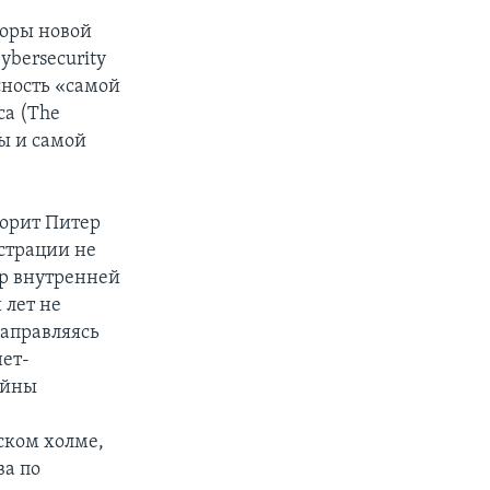
торы новой
ybersecurity
сность «самой
са (The
мы и самой
ворит Питер
страции не
тр внутренней
 лет не
направляясь
нет-
ойны
ском холме,
ва по