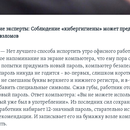
е эксперты: Соблюдение «кибергигиены» может пред
взломов
 —
Нет лучшего способа испортить утро офисного рабо
ое напоминание на экране компьютера, что ему пора 
е попытки придумать новый пароль, компьютер безап
 пароль никуда не годится – во-первых, слишком корот
м не смешаны буквы верхнего и нижнего регистра, и в-
бавить специальные символы. Сжав губы, работник от
овый пароль. Ответ компьютера: «Вы не можете исполь
рый уже был в употреблении». Из последних сил сохран
работник набирает 12-значный пароль, старательно ис
комендации. И записывает его на бумажку возле ком
ть.