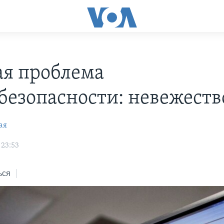
ая проблема
безопасности: невежеств
ая
 23:53
ься