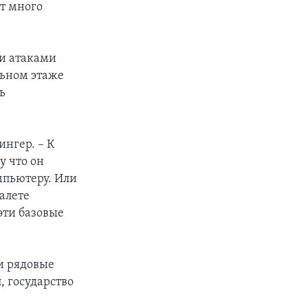
ет много
ми атаками
льном этаже
ь
ингер. – К
у что он
мпьютеру. Или
алете
эти базовые
ли рядовые
, государство