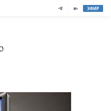
ЭФИР
о