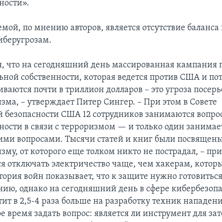
ности».
мой, по мнению авторов, является отсутствие баланса 
иберугрозам.
, что на сегодняшний день массированная кампания 
ьной собственности, которая ведется против США и пот
ваются почти в триллион долларов – это угроза посер
зма, – утверждает Питер Сингер. – При этом в Совете
 безопасности США 12 сотрудников занимаются вопр
ности в связи с терроризмом — и только один занимае
ми вопросами. Тысячи статей и книг были посвящен
му, от которого еще толком никто не пострадал, – при
ся отключать электричество чаще, чем хакерам, которы
стория войн показывает, что к защите нужно готовитьс
нию, однако на сегодняшний день в сфере кибербезоп
тит в 2,5-4 раза больше на разработку техник нападен
е время задать вопрос: является ли инструмент для за