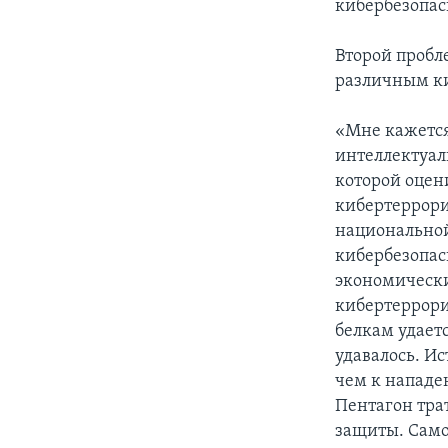
кибербезопас
Второй пробле
различным к
«Мне кажется
интеллектуал
которой оцени
кибертеррори
национальной
кибербезопас
экономически
кибертеррориз
белкам удает
удавалось. И
чем к нападе
Пентагон тра
защиты. Само