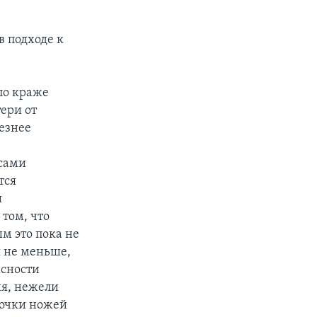
в подходе к
по краже
ери от
ьезнее
осами
тся
ы
 том, что
м это пока не
я не меньше,
асности
ия, нежели
точки ножей