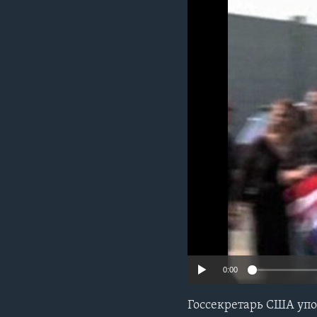
0:00
Госсекретарь США уп