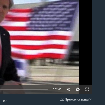
able
0:02:45
Прямая ссылка
ение
EMBED