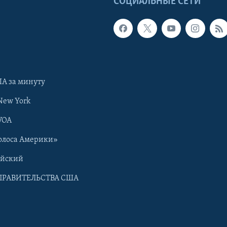
Ы
СОЦИАЛЬНЫЕ СЕТИ
А за минуту
New York
VOA
олоса Америки»
ийский
ПРАВИТЕЛЬСТВА США