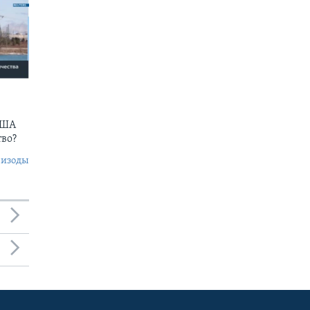
США
тво?
пизоды