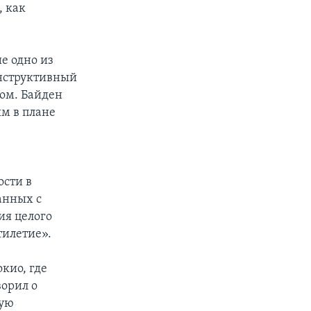
, как
е одно из
онструктивный
ом. Байден
ым в плане
.
ости в
анных с
ия целого
тилетие».
окио, где
ворил о
кую