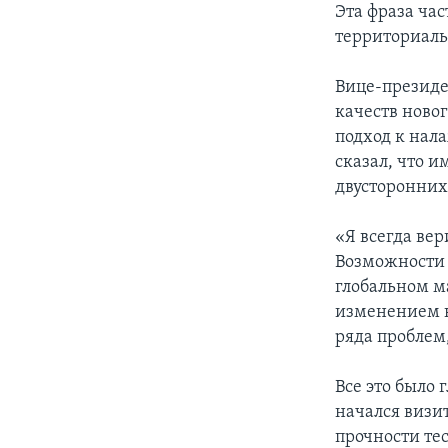
Эта фраза час
территориаль
Вице-президе
качеств ново
подход к нал
сказал, что 
двусторонних
«Я всегда ве
Возможности 
глобальном м
изменением к
ряда проблем
Все это было 
начался визи
прочности те