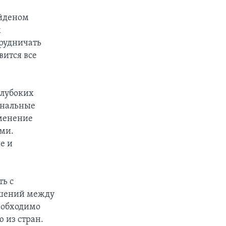
айденом
м
рудничать
вится все
глубоких
ональные
зменение
ыми.
е и
ть с
ошений между
еобходимо
 из стран.