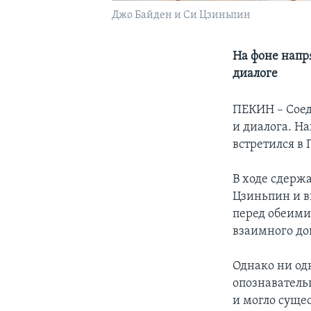
Джо Байден и Си Цзиньпин
На фоне напр
диалоге
ПЕКИН – Соед
и диалога. Н
встретился в
В ходе сдерж
Цзиньпин и в
перед обеими
взаимного до
Однако ни од
опознаватель
и могло суще