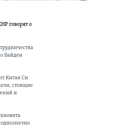
НР говорят о
трудничества
жо Байден
нт Китая Си
ачи, стоящие
шений и
тановить
еоднозначно