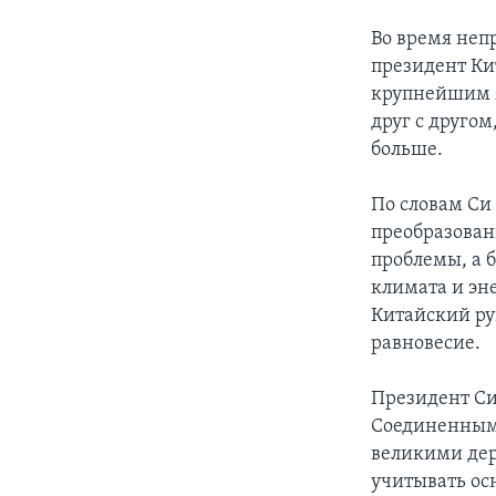
Во время неп
президент Ки
крупнейшим 
друг с друго
больше.
По словам Си
преобразован
проблемы, а 
климата и эн
Китайский рук
равновесие.
Президент Си 
Соединенным
великими дер
учитывать осн