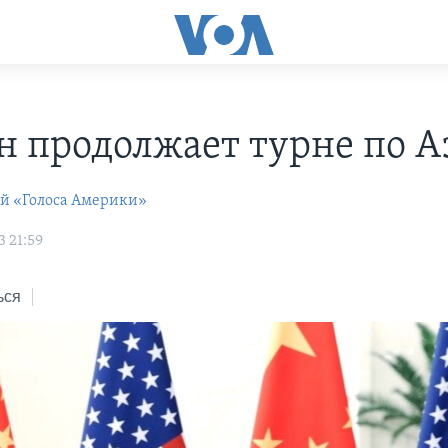
н продолжает турне по А
ей «Голоса Америки»
3 21:59
ься