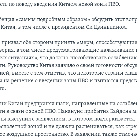
сть по поводу введения Китаем новой зоны ПВО.
бещал «самым подробным образом» обсудить этот вопр
 Китая, в том числе с президентом Си Цзиньпином.
 призвал обе стороны принять «меры, способствующи
верия, в том числе предусматривающие налаживание 
ых ситуациях», что должно способствовать ослаблени
. Руководство Китая заявило о своей готовности обсуд
нией, вместе с тем отметив, что некоторые страны сли
и на решение о введении зоны ПВО и пытаются предста
те.
дни Китай предпринял шаги, направленные на ослабле
и в связи с зоной ПВО. Накануне прибытия Байдена 
ы выступил с заявлением, в котором подчеркивается, 
бесполетной зоной и не должна расцениваться, как стр
ое воздушное пространство. В заявлении также отмечае