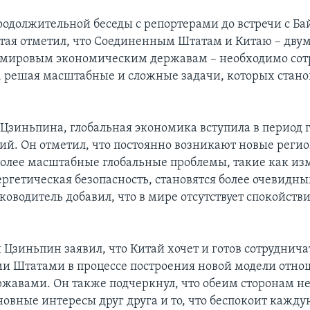
родолжительной беседы с репортерами до встречи с Б
тая отметил, что Соединенным Штатам и Китаю – дву
мировым экономическим державам – необходимо сот
м, решая масштабные и сложные задачи, которых стано
 Цзиньпина, глобальная экономика вступила в период 
ий. Он отметил, что постоянно возникают новые реги
более масштабные глобальные проблемы, такие как и
ергетическая безопасность, становятся более очевидн
оводитель добавил, что в мире отсутствует спокойстви
Цзиньпин заявил, что Китай хочет и готов сотруднича
и Штатами в процессе построения новой модели отн
жавами. Он также подчеркнул, что обеим сторонам н
овные интересы друг друга и то, что беспокоит каждую