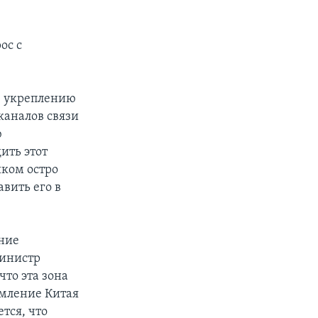
ос с
е укреплению
каналов связи
ю
ить этот
шком остро
вить его в
ние
министр
что эта зона
емление Китая
тся, что