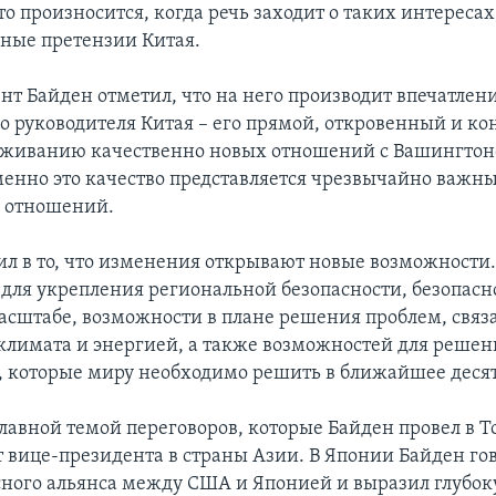
то произносится, когда речь заходит о таких интересах
ные претензии Китая.
нт Байден отметил, что на него производит впечатлени
го руководителя Китая – его прямой, откровенный и к
аживанию качественно новых отношений с Вашингтон
именно это качество представляется чрезвычайно важн
 отношений.
рил в то, что изменения открывают новые возможности
для укрепления региональной безопасности, безопасн
асштабе, возможности в плане решения проблем, связ
лимата и энергией, а также возможностей для решен
, которые миру необходимо решить в ближайшее деся
главной темой переговоров, которые Байден провел в Т
т вице-президента в страны Азии. В Японии Байден го
сного альянса между США и Японией и выразил глубо