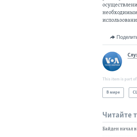
осуществлени
необходимым,
использовани
Поделит
Слу
This item is part of
В мире
С
Читайте 
Байден начал в