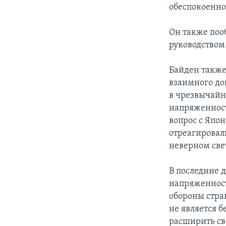
обеспокоенно
Он также поо
руководством
Байден также
взаимного до
в чрезвычайн
напряженности
вопрос с Япо
отреагировал
неверном све
В последние 
напряженност
обороны стран
не является 
расширить св