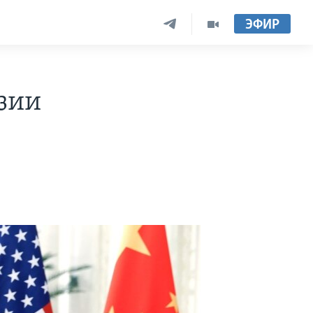
ЭФИР
зии