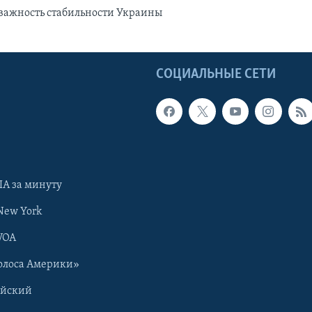
важность стабильности Украины
Ы
СОЦИАЛЬНЫЕ СЕТИ
А за минуту
New York
VOA
олоса Америки»
ийский