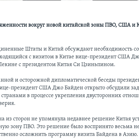
яженности вокруг новой китайской зоны ПВО, США и К
иненные Штаты и Китай обсуждают необходимость со
аходящийся с визитом в Китае вице-президент США Д
 Пекине с президентом Китая Си Цзиньпином.
анной и осторожной дипломатической беседы президе
ице-президент США Джо Байден открыто обсудили зад
 странами в процессе укрепления двусторонних отно
верия.
на из сторон не упомянула недавнее решение Китая ус
ную зону ПВО. Это решение было воспринято весьма н
ственно осложнить программу визита Байдена в Азию.