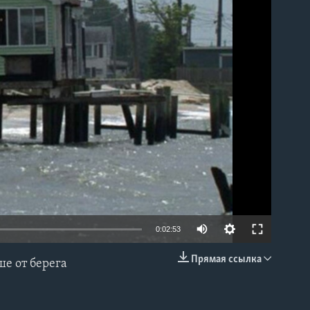
able
0:02:53
Прямая ссылка
е от берега
EMBED