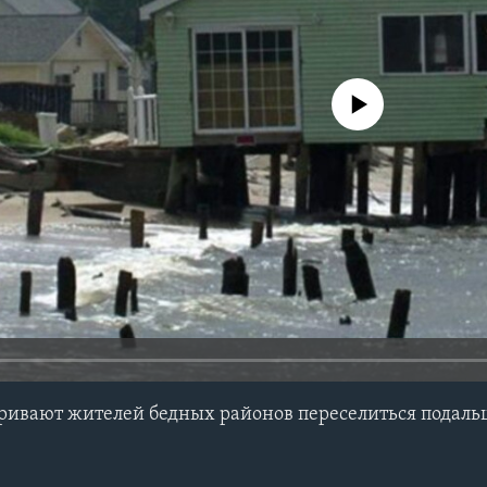
No media source currently avail
ривают жителей бедных районов переселиться подальш