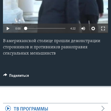
Learning English
СОЦИАЛЬНЫЕ СЕТИ
0:00
4:22
В американской столице прошли демонстрации
Языки
сторонников и противников равноправия
сексуальных меньшинств
Поделиться
ТВ ПРОГРАММЫ