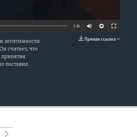
1:35
Прямая ссылка
ти легитимности
EMBED
н считает, что
в принятия
ко поставил