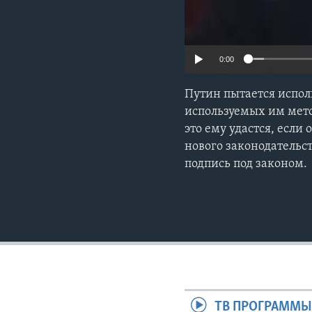
0:00
Путин пытается испол
используемых им мето
это ему удастся, есл
нового законодательст
подпись под законом.
ТВ ПРОГРАММ