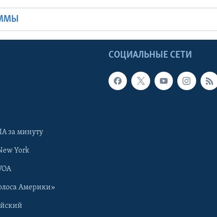
АММЫ
Ы
СОЦИАЛЬНЫЕ СЕТИ
А за минуту
New York
VOA
олоса Америки»
ийский