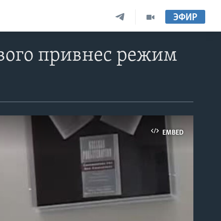
ЭФИР
ового привнес режим
EMBED