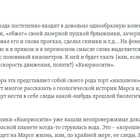
ода постепенно входит в довольно однообразную коле
и, «обжег» своей лазерной пушкой булыжники, зачерп
вал его и снова проехал, сделал снимки и.т.д… На фон
ю и в прямом и в переносном смысле слова выделяетс
с половиной километров. К ней и будет ехать (или, ес
 скорость движения, ползти?) «Кьюриосити».
а эта представляет собой своего рода торт «наполеон»
т многое рассказать о геологической истории Марса и,
дут нести в себе следы какой-нибудь прошлой биологи
ники «Кьюриосити» уже нашли неопровержимые дока
Красной планете когда-то струилась вода. Это – «хорош
ищет на Марсе жизнь, или, по крайней мере, ее следы. 