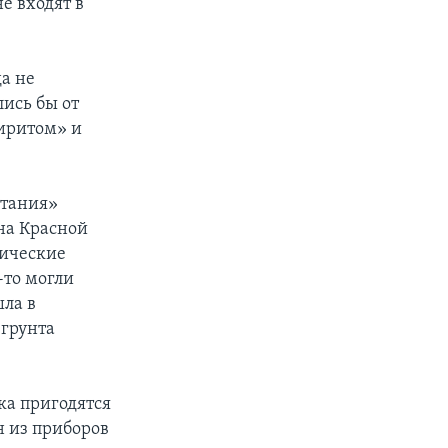
е входят в
а не
лись бы от
иритом» и
етания»
на Красной
мические
-то могли
ла в
 грунта
ка пригодятся
н из приборов