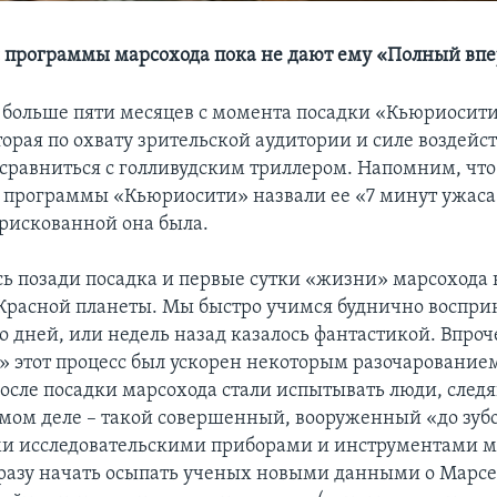
 программы марсохода пока не дают ему «Полный впе
 больше пяти месяцев с момента посадки «Кьюриосити
орая по охвату зрительской аудитории и силе воздейст
 сравниться с голливудским триллером. Напомним, что
 программы «Кьюриосити» назвали ее «7 минут ужаса»
рискованной она была.
ась позади посадка и первые сутки «жизни» марсохода 
Красной планеты. Мы быстро учимся буднично восприн
 дней, или недель назад казалось фантастикой. Впроче
 этот процесс был ускорен некоторым разочарованием
после посадки марсохода стали испытывать люди, следя
амом деле – такой совершенный, вооруженный «до зу
и исследовательскими приборами и инструментами 
разу начать осыпать ученых новыми данными о Марсе 