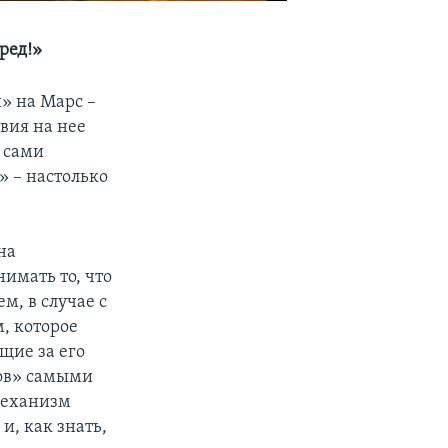
ред!»
» на Марс –
вия на нее
 сами
 – настолько
на
имать то, что
м, в случае с
, которое
щие за его
бов» самыми
механизм
и, как знать,