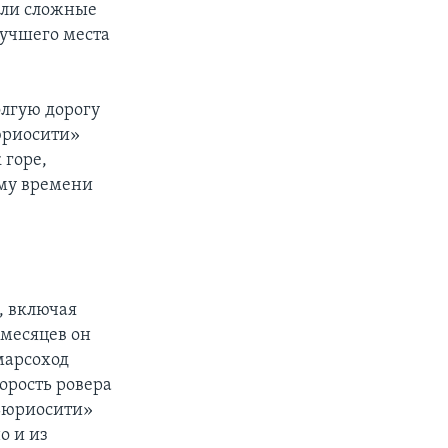
или сложные
лучшего места
олгую дорогу
юриосити»
 горе,
ему времени
, включая
 месяцев он
 марсоход
орость ровера
«Кьюриосити»
о и из