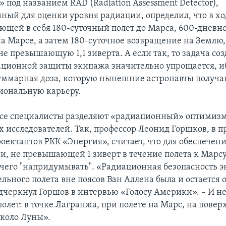
под названием RAD (Radiation Assessment Detector),
ный для оценки уровня радиации, определил, что в хо
ющей в себя 180-суточный полет до Марса, 600-дневн
а Марсе, а затем 180-суточное возвращение на Землю
не превышающую 1,1 зиверта. А если так, то задача со
ционной защиты экипажа значительно упрощается, ибо
суммарная доза, которую нынешние астронавты получа
иональную карьеру.
все специалисты разделяют «радиационный» оптимиз
 исследователей. Так, профессор Леонид Горшков, в 
роектантов РКК «Энергия», считает, что для обеспече
и, не превышающей 1 зиверт в течение полета к Марсу
чего "напридумывать". «Радиационная безопасность э
льного полета вне поясов Ван Аллена была и остается 
одчеркнул Горшов в интервью «Голосу Америки». – И не
олет: в точке Лагранжа, при полете на Марс, на повер
около Луны».