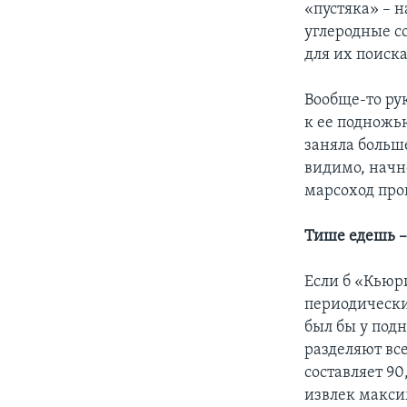
«пустяка» – 
углеродные с
для их поиск
Вообще-то ру
к ее подножь
заняла больш
видимо, начн
марсоход про
Тише едешь –
Если б «Кьюр
периодически
был бы у подн
разделяют вс
составляет 90
извлек макси