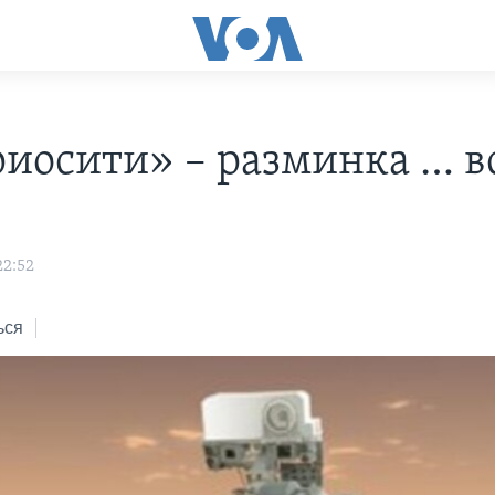
иосити» – разминка … в
22:52
ься