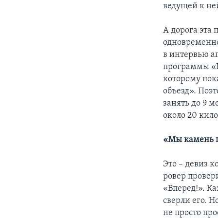
ведущей к не
А дорога эта 
одновременно
в интервью а
программы «К
которому пок
объезд». Поэ
занять до 9 м
около 20 кил
«Мы камень п
Это – девиз 
ровер провер
«Вперед!». Ка
сверли его. 
не просто пр