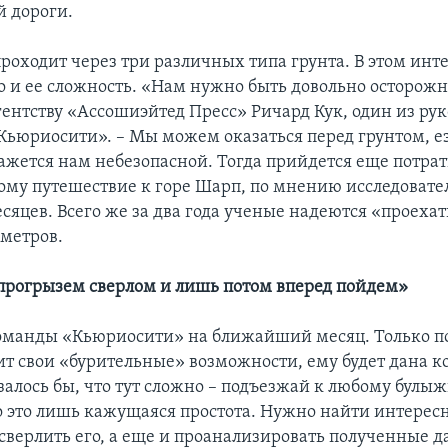
й дороги.
проходит через три различных типа грунта. В этом инте
 и ее сложность. «Нам нужно быть довольно осторожн
гентству «Ассошиэйтед Пресс» Ричард Кук, один из ру
ьюриосити». – Мы можем оказаться перед грунтом, ез
ажется нам небезопасной. Тогда прийдется еще потрат
тому путешествие к горе Шарп, по мнению исследовате
есяцев. Всего же за два года ученые надеются «проехат
ометров.
рогрызем сверлом и лишь потом вперед пойдем»
команды «Кьюриосити» на ближайший месяц. Только пос
ит свои «бурительные» возможности, ему будет дана к
залось бы, что тут сложно – подъезжай к любому булы
Но это лишь кажущаяся простота. Нужно найти интере
осверлить его, а еще и проанализировать полученные д