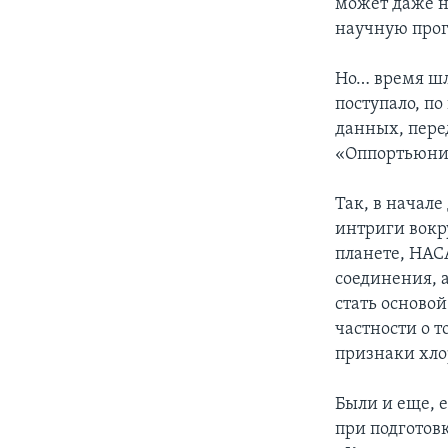
может даже н
научную про
Но… время шл
поступало, п
данных, пер
«Оппортьюнит
Так, в начал
интриги вокр
планете, НАС
соединения, 
стать осново
частности о 
признаки хлор
Были и еще, 
при подготов