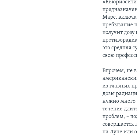
«Кьюриосити» 
предназначен
Марс, включа
пребывание н
получит дозу 
противорадиа
это средняя 
свою професс
Впрочем, не 
американских
из главных п
дозы радиаци
нужно много 
течение длите
проблем, – п
совершается п
на Луне или 