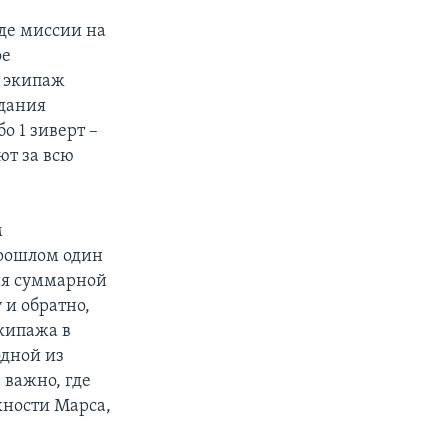
де миссии на
ое
, экипаж
здания
 1 зиверт –
ют за всю
м
прошлом один
ния суммарной
 и обратно,
кипажа в
одной из
 важно, где
хности Марса,