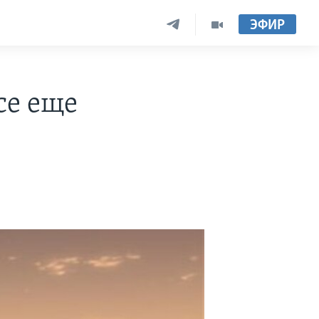
ЭФИР
се еще