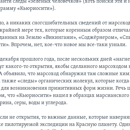
айти следы «зеленых человечков» (хоть поиски эти и н
грамму «Кьюриосити»).
о, а никаких сногсшибательных сведений от марсоход
о крайней мере тех, которые коренным образом отлича
еданных на Землю «Викингами», «Соджёрнером», «Сп
и». Впрочем, нет, кое-что новое мы все-таки узнали.
е декабря прошлого года, после нескольких дней «нагн
уг какого-то открытия, якобы сделанного марсоходом 
А объявило, что марсоход обнаружил там сложные хи
а также «следы» органических молекул, которые когда
й для возникновения примитивных форм жизни. Речь ш
том, что «Кьюриосити» нашел в образцах марсианского
ина, серы, воды и углерода.
если не открытия, то важные данные, которые наверня
ке пилотируемой экспедиции на Красную планету. Оди