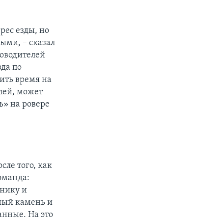
рес езды, но
ыми, – сказал
ководителей
да по
ить время на
лей, может
ь» на ровере
ле того, как
оманда:
жнику и
сный камень и
анные. На это