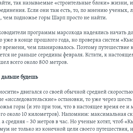
найти, так называемые «строительные блоки» жизни, 
оединения. Если они там есть, то, по мнению ученых, 
а, чем подножье горы Шарп просто не найти.
ководители программы марсохода надеялись начать д
ю уже в конце прошлого года, но проверка систем «Кь
е времени, чем планировалось. Поэтому путешествие к
ется не раньше середины февраля. Кстати, к настоящ
шел всего около 800 метров.
 дальше будешь
иосити» двигался со своей обычной средней скоростью
е «исследовательские» остановки, то уже через шесть
ожья горы (и это при том, что в настоящее время ее и
его около 10 километров). Напомним: максимальная ск
, а средняя – 30 метров в час. Но ученые хотят, чтоб 
мум не только из конечной цели своего путешествия, н