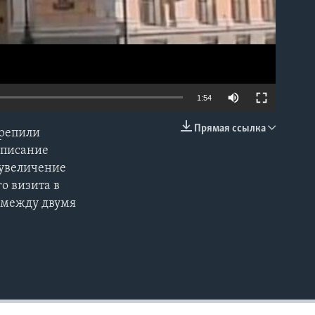
1:54
Прямая ссылка
крепили
EMBED
дписание
 увеличение
о визита в
 между двумя