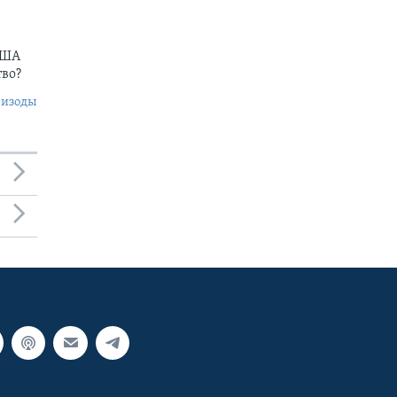
США
тво?
пизоды