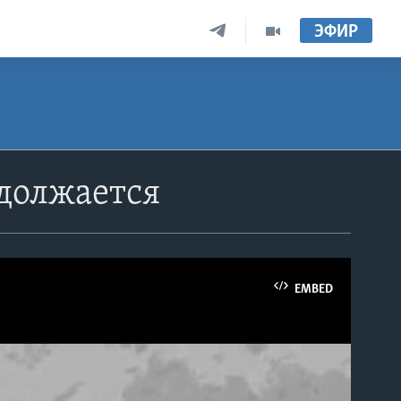
ЭФИР
одолжается
EMBED