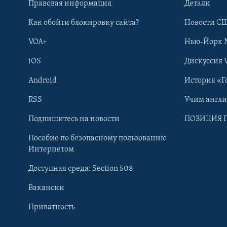
Правовая информация
Детали
Как обойти блокировку сайта?
Новости СШ
VOA+
Нью-Йорк 
iOS
Дискуссия 
Android
История «Г
RSS
Учим англ
Learning English
Подпишитесь на новости
ПОЗИЦИЯ 
Пособие по безопасному пользованию
СОЦИАЛЬНЫЕ СЕТИ
Интернетом
Доступная среда: Section 508
Вакансии
Приватность
Языки