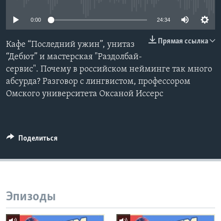
Learning English
0:00
24:34
Прямая ссылка
СОЦИАЛЬНЫЕ СЕТИ
Кафе “Последний ужин”, унитаз
“Дебют” и мастерская "Раздолбай-
сервис". Почему в российском нейминге так много
абсурда? Разговор с лингвистом, профессором
Языки
Омского университета Оксаной Иссерс
Поделиться
Эпизоды